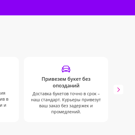
Привезем букет без
SM
опозданий
Мы бу
ния
всех 
Доставка букетов точно в срок –
ив в
через
наш стандарт. Курьеры привезут
и и
ваш заказ без задержек и
промедлений.