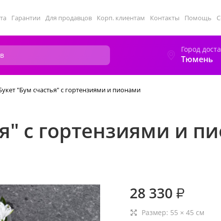
та
Гарантии
Для продавцов
Корп. клиентам
Контакты
Помощь
С
Город дост
Тюмень
Букет "Бум счастья" с гортензиями и пионами
ья" с гортензиями и п
28 330
₽
Размер:
55
×
45
см