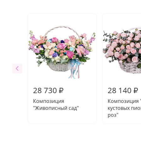
28 730
28 140
₽
₽
Композиция
Композиция 
"Живописный сад"
кустовых пи
роз"