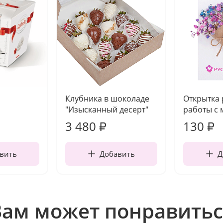
Клубника в шоколаде
Открытка
"Изысканный десерт"
работы с 
3 480
130
₽
₽
вить
Добавить
Д
Вам может понравитьс