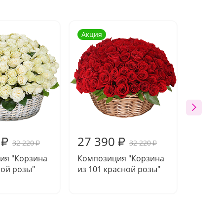
Акция
Акция
27 390
27 8
₽
₽
32 220
32 220
₽
₽
ия "Корзина
Композиция "Корзина
Букет 
лой розы"
из 101 красной розы"
разно
Эквад