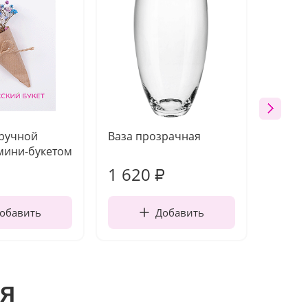
 ручной
Ваза прозрачная
Топпе
мини-букетом
1 620
130
₽
обавить
Добавить
я