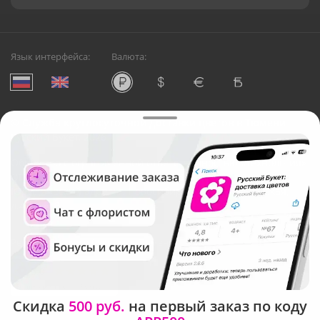
Язык интерфейса:
Валюта:
©
Служба круглосуточной доставки цветов в Тюмени
Русский Букет, 2026
Общество с ограниченной ответственностью «Технология»
ОГРН: 1195476081745, ИНН: 5410081997
Юридический адрес: г. Новосибирск, ул. Ипподромская,
д.42, оф. 3
Рейтинг Русского букета в г. Тюмень
Скидка
500 руб.
на первый заказ по коду