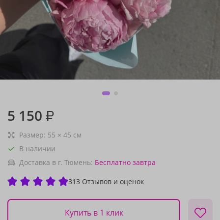
5 150
₽
Размер:
55
×
45
см
В наличии
Доставка в г. Тюмень:
Бесплатно
завтра
313 Отзывов и оценок
Купить в 1 клик