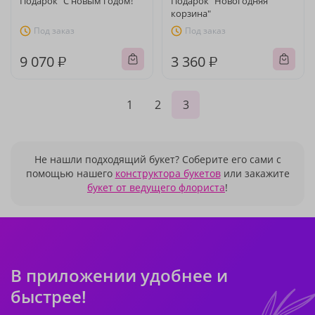
Подарок "С новым годом!"
Подарок "Новогодняя
корзина"
Под заказ
Под заказ
9 070 ₽
3 360 ₽
1
2
3
Не нашли подходящий букет? Соберите его сами с
помощью нашего
конструктора букетов
или закажите
букет от ведущего флориста
!
В приложении удобнее и
быстрее!