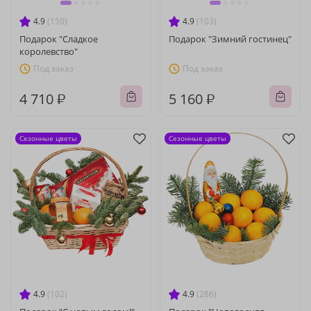
4.9
(150)
4.9
(103)
Подарок "Сладкое
Подарок "Зимний гостинец"
королевство"
Под заказ
Под заказ
4 710 ₽
5 160 ₽
Сезонные цветы
Сезонные цветы
4.9
(102)
4.9
(286)