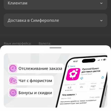
Клиентам
Доставка в Симферополе
Язык интерфейса:
Валюта:
©
Служба круглосуточной доставки цветов в
Симферополе
Русский Букет, 2026
Общество с ограниченной ответственностью «Технология»
ОГРН: 1195476081745, ИНН: 5410081997
Юридический адрес: г. Новосибирск, ул. Ипподромская,
д.42, оф. 3