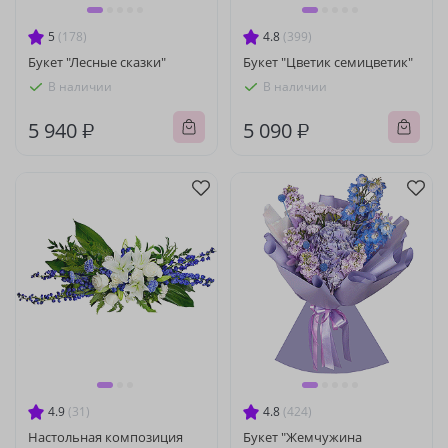
5
(178)
4.8
(399)
Букет "Лесные сказки"
Букет "Цветик семицветик"
В наличии
В наличии
5 940 ₽
5 090 ₽
4.9
(31)
4.8
(424)
Настольная композиция
Букет "Жемчужина