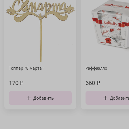
Топпер "8 марта"
Раффаэлло
170
₽
660
₽
Добавить
Добавит