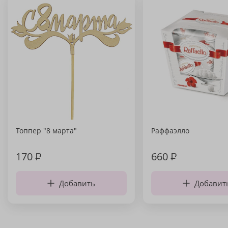
Топпер "8 марта"
Раффаэлло
170
₽
660
₽
Добавить
Добавит