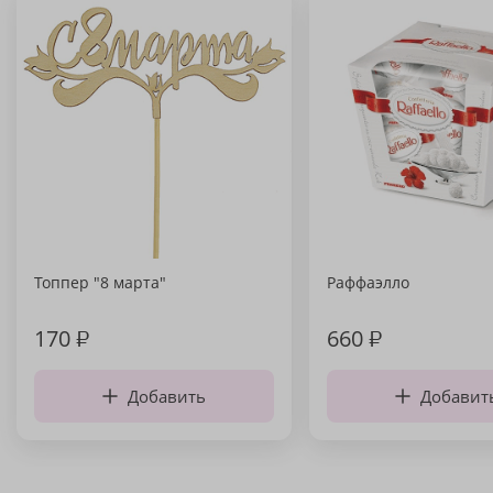
Топпер "8 марта"
Раффаэлло
170
₽
660
₽
Добавить
Добавит