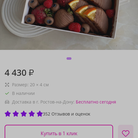
4 430
₽
Размер:
20
×
4
см
В наличии
Доставка в г. Ростов-на-Дону:
Бесплатно
сегодня
352 Отзывов и оценок
Купить в 1 клик