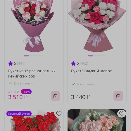
5
(441)
5
(462)
Букет из 15 разноцветных
Букет "Сладкий шепот"
кенийских роз
В наличии
В наличии
-15%
4 130 ₽
3 510 ₽
3 440 ₽
Крупный бутон