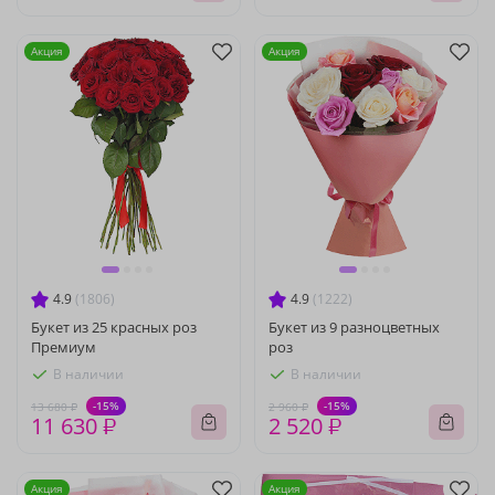
Акция
Акция
4.9
(1806)
4.9
(1222)
Букет из 25 красных роз
Букет из 9 разноцветных
Премиум
роз
В наличии
В наличии
-15%
-15%
13 680 ₽
2 960 ₽
11 630 ₽
2 520 ₽
Акция
Акция