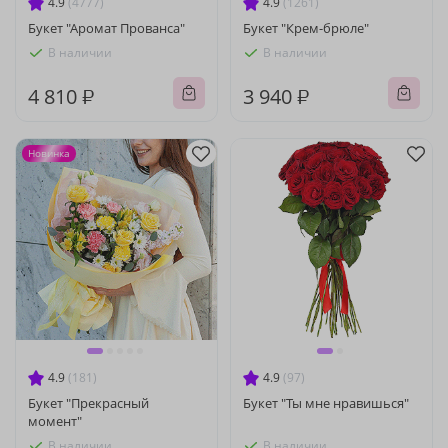
4.9
(4777)
4.9
(1261)
Букет "Аромат Прованса"
Букет "Крем-брюле"
В наличии
В наличии
4 810 ₽
3 940 ₽
Новинка
4.9
(181)
4.9
(97)
Букет "Прекрасный
Букет "Ты мне нравишься"
момент"
В наличии
В наличии