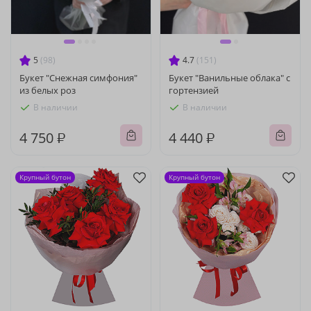
5
(98)
4.7
(151)
Букет "Снежная симфония"
Букет "Ванильные облака" с
из белых роз
гортензией
В наличии
В наличии
4 750 ₽
4 440 ₽
Крупный бутон
Крупный бутон