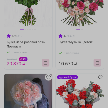
4.9
(312)
4.9
(325)
Букет из 51 розовой розы
Букет "Музыка цветов"
Премиум
В наличии
В наличии
-15%
24 550 ₽
20 870 ₽
10 670 ₽
Крупный бутон