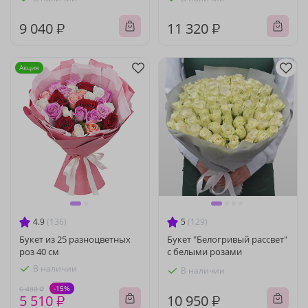
9 040 ₽
11 320 ₽
Акция
4.9
(136)
5
(129)
Букет из 25 разноцветных
Букет "Белогривый рассвет"
роз 40 см
с белыми розами
В наличии
В наличии
-15%
6 480 ₽
5 510 ₽
10 950 ₽