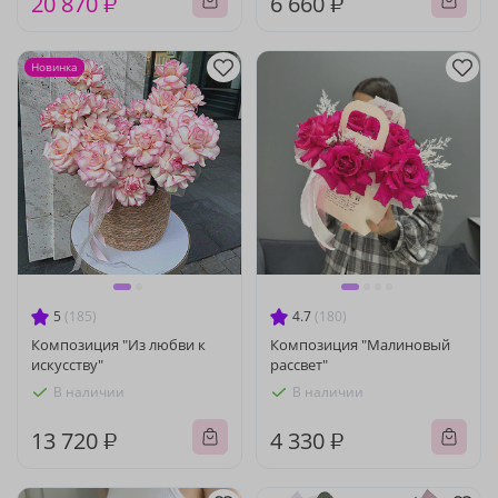
20 870 ₽
6 660 ₽
Новинка
5
(185)
4.7
(180)
Композиция "Из любви к
Композиция "Малиновый
искусству"
рассвет"
В наличии
В наличии
13 720 ₽
4 330 ₽