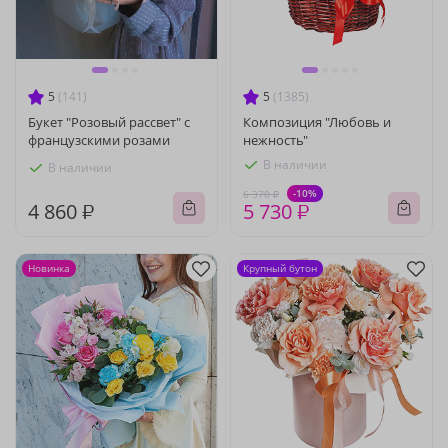
5
(141)
5
(1385)
Букет "Розовый рассвет" с
Композиция "Любовь и
французскими розами
нежность"
В наличии
В наличии
-10%
6 370 ₽
4 860 ₽
5 730 ₽
Новинка
Крупный бутон