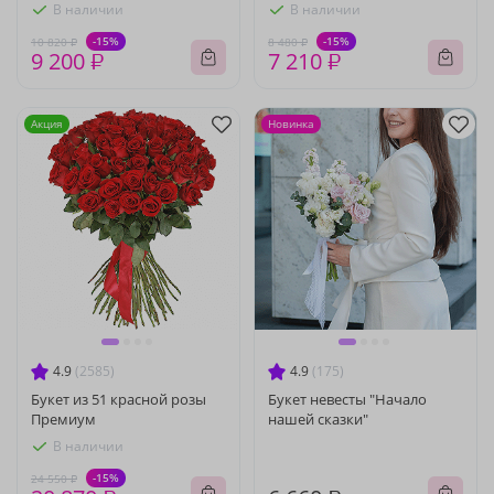
В наличии
В наличии
-15%
-15%
10 820 ₽
8 480 ₽
9 200 ₽
7 210 ₽
Акция
Новинка
4.9
(2585)
4.9
(175)
Букет из 51 красной розы
Букет невесты "Начало
Премиум
нашей сказки"
В наличии
-15%
24 550 ₽