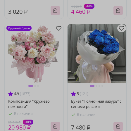
-10%
4 960 ₽
3 020 ₽
4 460 ₽
Крупный бутон
4.9
(1877)
5
(121)
Композиция "Кружево
Букет "Полночная лазурь" с
нежности"
синими розами
В наличии
В наличии
-10%
23 310 ₽
20 980 ₽
7 480 ₽