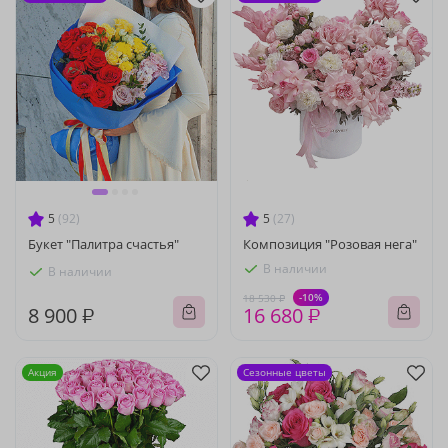
5
(92)
5
(27)
Букет "Палитра счастья"
Композиция "Розовая нега"
В наличии
В наличии
-10%
18 530 ₽
8 900 ₽
16 680 ₽
Акция
Сезонные цветы