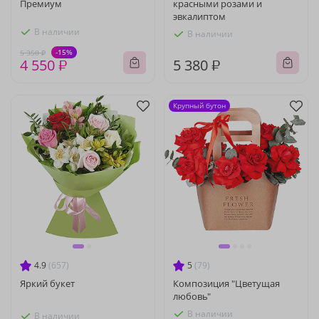
Премиум
красными розами и
эвкалиптом
В наличии
В наличии
-15%
5 350 ₽
4 550 ₽
5 380 ₽
Крупный бутон
4.9
(657)
5
(79)
Яркий букет
Композиция "Цветущая
любовь"
В наличии
В наличии