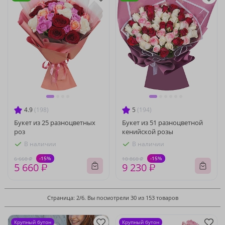
4.9
(198)
5
(194)
Букет из 25 разноцветных
Букет из 51 разноцветной
роз
кенийской розы
В наличии
В наличии
-15%
-15%
6 660 ₽
10 860 ₽
5 660 ₽
9 230 ₽
Страница: 2/6. Вы посмотрели 30 из 153 товаров
Крупный бутон
Крупный бутон