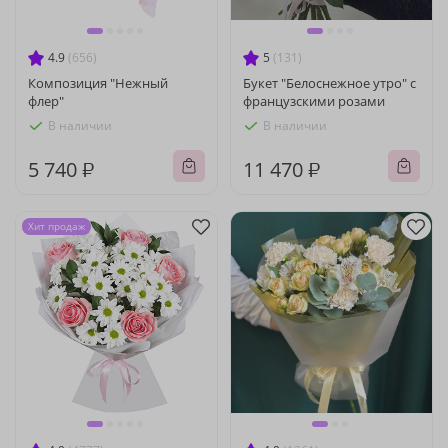
4.9
(656)
5
(131)
Композиция "Нежный
Букет "Белоснежное утро" с
флер"
французскими розами
В наличии
В наличии
5 740 ₽
11 470 ₽
Хит продаж