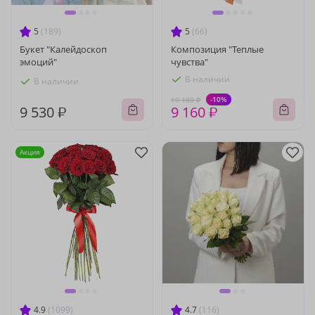
5
(189)
5
(66)
Букет "Калейдоскоп
Композиция "Теплые
эмоций"
чувства"
В наличии
В наличии
-10%
10 180 ₽
9 530 ₽
9 160 ₽
Акция
4.9
(1099)
4.7
(116)