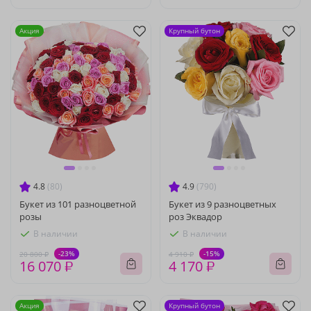
Акция
Крупный бутон
4.8
(80)
4.9
(790)
Букет из 101 разноцветной
Букет из 9 разноцветных
розы
роз Эквадор
В наличии
В наличии
-23%
-15%
20 800 ₽
4 910 ₽
16 070 ₽
4 170 ₽
Акция
Крупный бутон