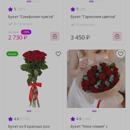
5
(367)
5
(88)
Букет "Симфония чувств"
Букет "Гармония цветов"
В наличии
В наличии
-10%
3 030 ₽
2 730 ₽
3 450 ₽
Акция
4.9
(1726)
4.9
(146)
Букет из 9 красных роз
Букет "Алое пламя" с