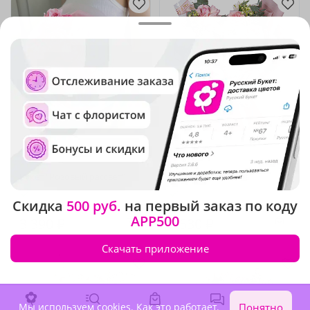
4.8
(233)
5
(747)
Букет "Розовый рассвет"
Букет "Как в сказке"
В наличии
В наличии
Скидка
500 руб.
на первый заказ по коду
APP500
3 390 ₽
7 530 ₽
Скачать приложение
Хит продаж
Мы используем cookies.
Как это работает
.
Понятно