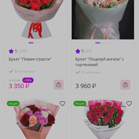
5
(105)
5
(24)
Букет "Пламя страсти"
Букет "Поцелуй ангела" с
гортензией
В наличии
В наличии
-10%
3 720 ₽
3 350 ₽
3 960 ₽
Акция
Акция