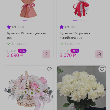
4.9
(433)
4.9
(1666)
Букет из 15 разноцветных
Букет из 15 красных
роз
кенийских роз
В наличии
В наличии
-15%
-15%
4 340 ₽
3 610 ₽
3 690 ₽
3 070 ₽