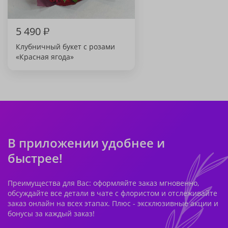
5 490
₽
Клубничный букет с розами
«Красная ягода»
В приложении удобнее и
быстрее!
Преимущества для Вас: оформляйте заказ мгновенно,
обсуждайте все детали в чате с флористом и отслеживайте
заказ онлайн на всех этапах. Плюс - эксклюзивные акции и
бонусы за каждый заказ!