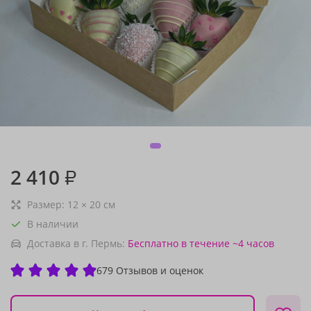
2 410
₽
Размер:
12
×
20
см
В наличии
Доставка в г. Пермь:
Бесплатно
в течение ~4 часов
679 Отзывов и оценок