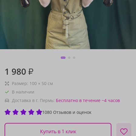
1 980
₽
Размер:
100
×
50
см
В наличии
Доставка в г. Пермь:
Бесплатно
в течение ~4 часов
1080 Отзывов и оценок
Купить в 1 клик