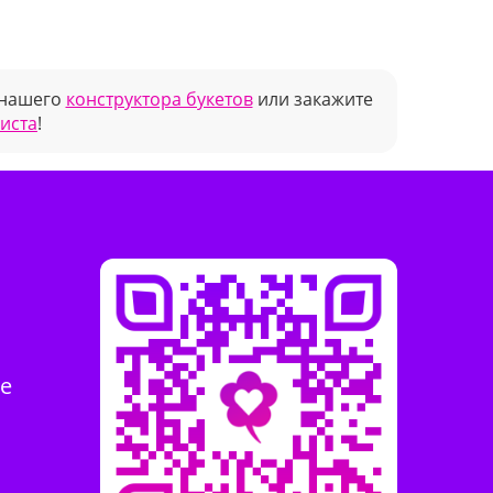
 нашего
конструктора букетов
или закажите
риста
!
те