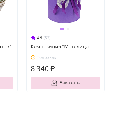
4.9
(53)
нтов"
Композиция "Метелица"
Под заказ
8 340 ₽
Заказать