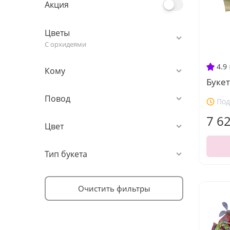
Акция
Цветы
С орхидеями
4.9
Кому
Букет
Повод
Под
7 6
Цвет
Тип букета
Очистить фильтры