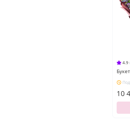
4.9
Буке
Под
10 