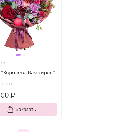
(13)
т "Королева Вампиров"
 заказ
400 ₽
Заказать