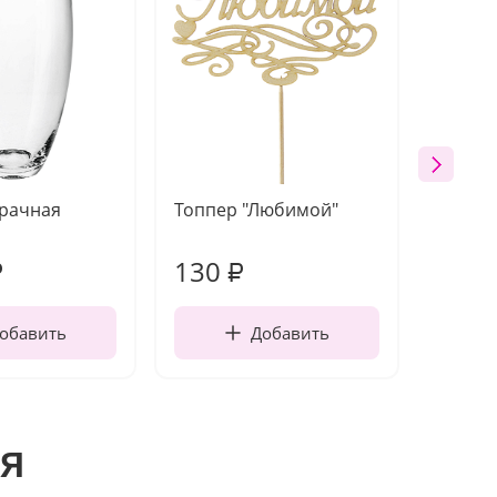
зрачная
Топпер "Любимой"
Открыт
работы
130
190
₽
₽
обавить
Добавить
я