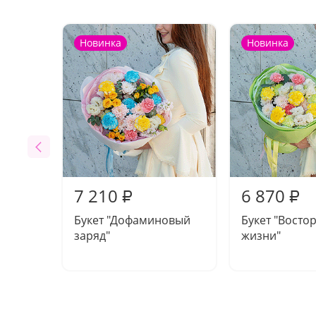
Новинка
Новинка
7 210
6 870
₽
₽
Букет "Дофаминовый
Букет "Востор
заряд"
жизни"