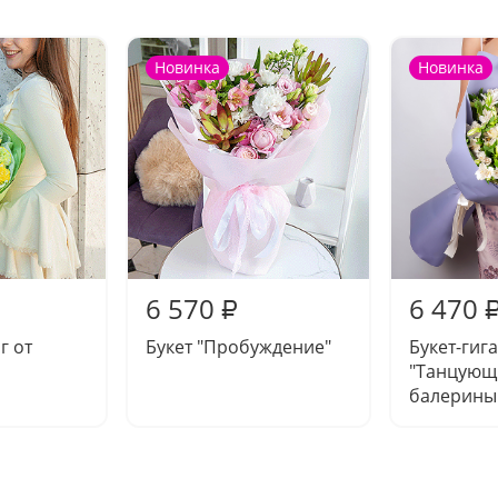
Новинка
Новинка
6 570
6 470
₽
г от
Букет "Пробуждение"
Букет-гиг
"Танцующ
балерины