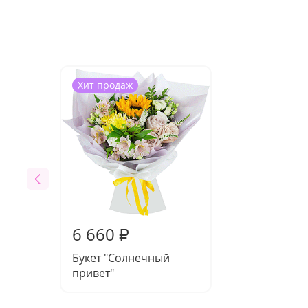
Хит продаж
6 660
₽
Букет "Солнечный
привет"