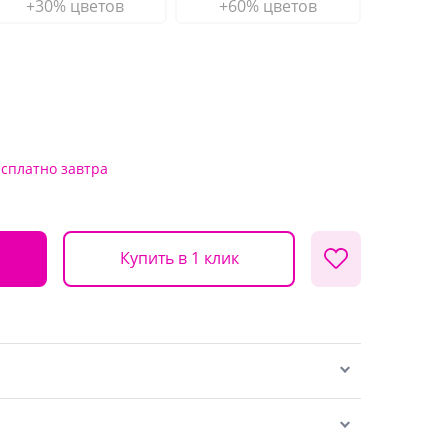
+30% цветов
+60% цветов
есплатно
завтра
Купить в 1 клик