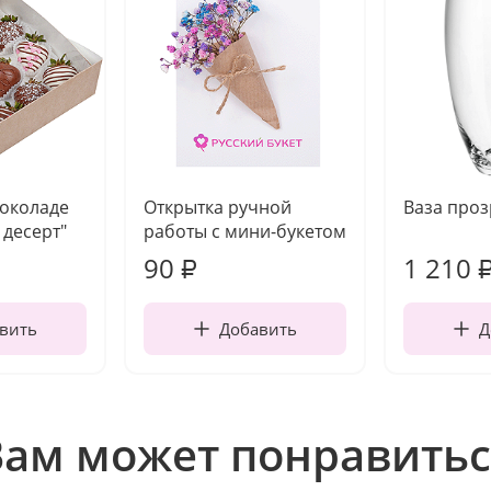
шоколаде
Открытка ручной
Ваза про
десерт"
работы с мини-букетом
90
1 210
₽
вить
Добавить
Д
Вам может понравитьс