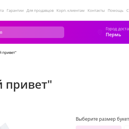
та
Гарантии
Для продавцов
Корп. клиентам
Контакты
Помощь
С
Город дост
Пермь
й привет"
й привет"
Выберите размер букет