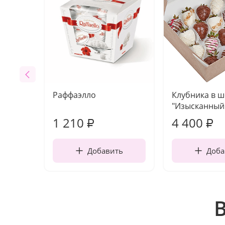
Раффаэлло
Клубника в 
"Изысканный 
1 210
4 400
₽
₽
Добавить
Доба