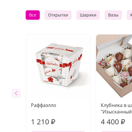
Все
Открытки
Шарики
Вазы
Раффаэлло
Клубника в 
"Изысканный 
1 210
4 400
₽
₽