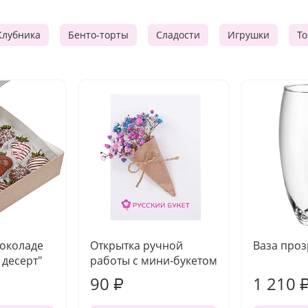
Клубника
Бенто-торты
Сладости
Игрушки
Т
шоколаде
Открытка ручной
Ваза про
десерт"
работы с мини-букетом
90
1 210
₽