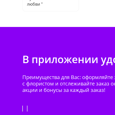
любви "
В приложении удо
Преимущества для Вас: оформляйте з
с флористом и отслеживайте заказ о
акции и бонусы за каждый заказ!