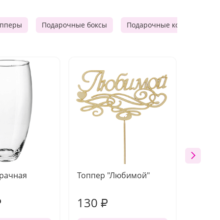
опперы
Подарочные боксы
Подарочные корзины
зрачная
Топпер "Любимой"
Открыт
работы
130
190
₽
₽