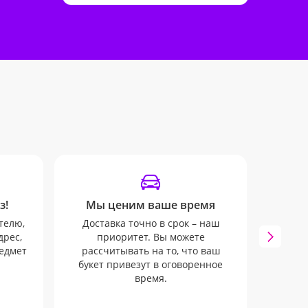
з!
Мы ценим ваше время
телю,
Доставка точно в срок – наш
Остава
дрес,
приоритет. Вы можете
дост
редмет
рассчитывать на то, что ваш
удобн
букет привезут в оговоренное
e-
время.