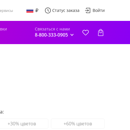
Статус заказа
Войти
ервисы
авки
Связаться с нами
8-800-333-0905
а:
+30% цветов
+60% цветов