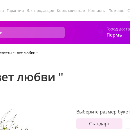
та
Гарантии
Для продавцов
Корп. клиентам
Контакты
Помощь
С
Город дост
Пермь
евесты "Свет любви "
вет любви "
Выберите размер букет
Стандарт