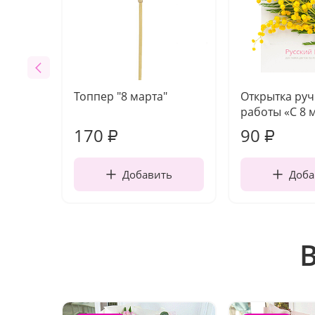
Топпер "8 марта"
Открытка ру
работы «С 8 
170
90
₽
₽
Добавить
Доба