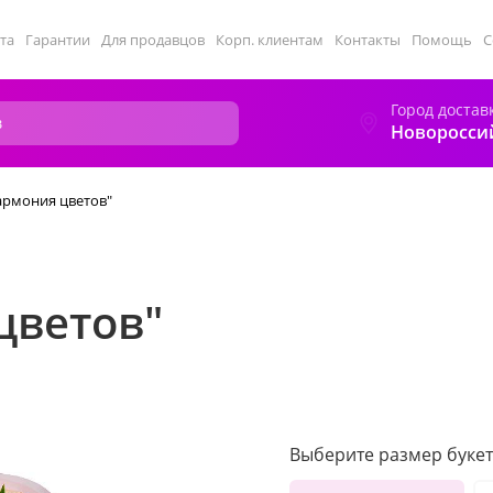
та
Гарантии
Для продавцов
Корп. клиентам
Контакты
Помощь
С
Город достав
Новоросси
армония цветов"
цветов"
Выберите размер букет