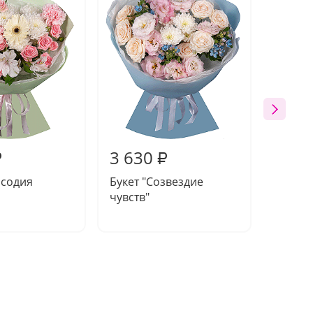
3 630
4 35
₽
₽
псодия
Букет "Созвездие
Букет 
чувств"