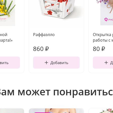
чной
Раффаэлло
Открытка
марта!»
работы с 
860
80
₽
₽
вить
Добавить
Д
Вам может понравитьс