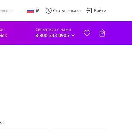
Статус заказа
Войти
ервисы
ки
Связаться с нами
йск
8-800-333-0905
а: