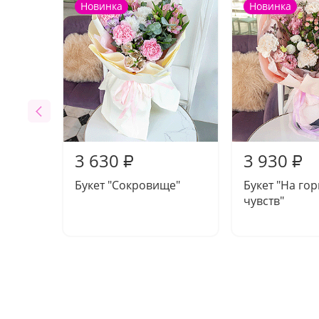
Новинка
Новинка
3 630
3 930
₽
₽
Букет "Сокровище"
Букет "На го
чувств"