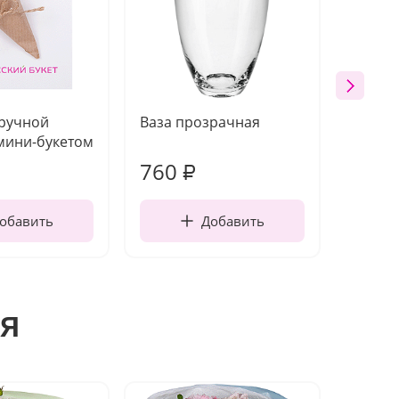
 ручной
Ваза прозрачная
Топпе
мини-букетом
760
160
₽
обавить
Добавить
я