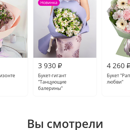
Новинка
3 930
4 260
₽
ризонте
Букет-гигант
Букет "Ра
"Танцующие
любви"
балерины"
Вы смотрели