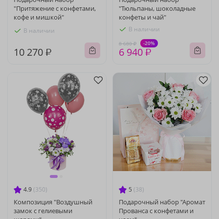
"Притяжение с конфетами,
"Тюльпаны, шоколадные
кофе и мишкой"
конфеты и чай"
В наличии
В наличии
-20%
8 680 ₽
10 270 ₽
6 940 ₽
4.9
(350)
5
(38)
Композиция "Воздушный
Подарочный набор "Аромат
замок с гелиевыми
Прованса с конфетами и