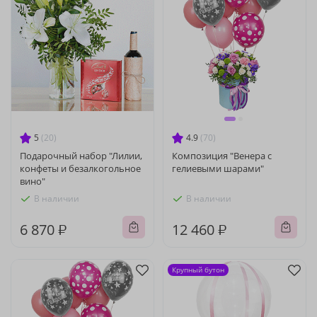
5
(20)
4.9
(70)
Подарочный набор "Лилии,
Композиция "Венера с
конфеты и безалкогольное
гелиевыми шарами"
вино"
В наличии
В наличии
6 870 ₽
12 460 ₽
Крупный бутон