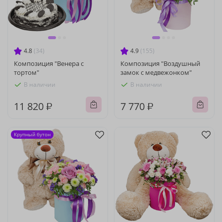
4.8
(34)
4.9
(155)
Композиция "Венера с
Композиция "Воздушный
тортом"
замок с медвежонком"
В наличии
В наличии
11 820 ₽
7 770 ₽
Крупный бутон