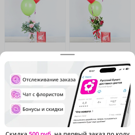
5
(35)
4.9
(23)
Подарочный набор
Подарочный набор
"Герберы, конфеты и
"Нежный букет, конфеты и
шарики"
шарики"
В наличии
В наличии
4 390 ₽
4 490 ₽
Скидка
500 руб.
на первый заказ по коду