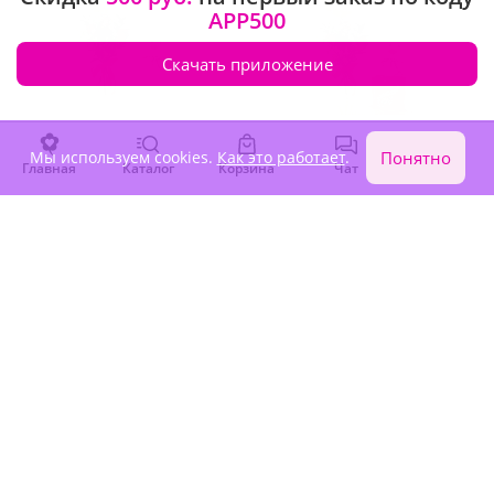
APP500
Скачать приложение
Мы используем cookies.
5
(40)
Как это работает
4.9
(25)
.
Понятно
Главная
Каталог
Корзина
Чат
Войти
Подарочный набор
Подарочный набор
"Нежный букет, мишка и
"Плюшевый мишка,
шарики"
конфеты и шарики"
В наличии
В наличии
5 560 ₽
7 160 ₽