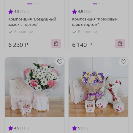
4.9
(186)
4.9
(428)
Композиция "Воздушный
Композиция "Кремовый
замок с тортом"
шик с тортом"
В наличии
В наличии
6 230 ₽
6 140 ₽
4.9
(118)
5
(109)