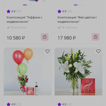
4.9
(59)
4.9
(46)
Композиция "Тиффани с
Композиция "Фея цветов с
медвежонком"
медвежонком"
В наличии
В наличии
10 580 ₽
17 980 ₽
4.9
(23)
4.9
(32)