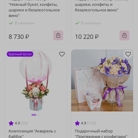
"Нежный букет, конфеты,
шарики, конфеты и
шарики и безалкогольное
безалкогольное вино"
вино"
В наличии
В наличии
8 730 ₽
10 220 ₽
Крупный бутон
4.9
(54)
4.9
(103)
Композиция "Акварель с
Подарочный набор
бабблс"
"Притяжение с конфетами"