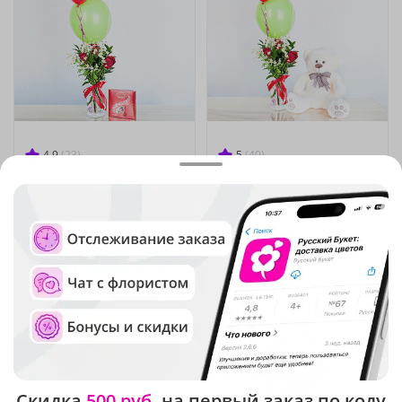
4.9
(23)
5
(40)
Подарочный набор
Подарочный набор
"Нежный букет, конфеты и
"Нежный букет, мишка и
шарики"
шарики"
В наличии
В наличии
5 460 ₽
7 670 ₽
Скидка
500 руб.
на первый заказ по коду