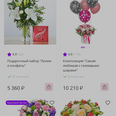
4.9
(32)
4.9
(178)
Подарочный набор "Лилии
Композиция "Самая
и конфеты"
любимая с гелиевыми
шарами"
В наличии
В наличии
5 360 ₽
10 210 ₽
Крупный бутон