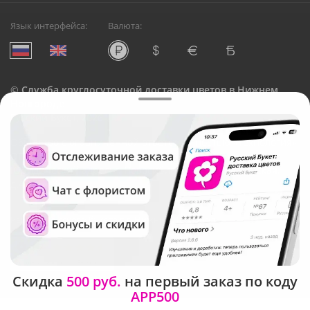
Язык интерфейса:
Валюта:
©
Служба круглосуточной доставки цветов в Нижнем
Новгороде
Русский Букет, 2026
Общество с ограниченной ответственностью «Технология»
ОГРН: 1195476081745, ИНН: 5410081997
Юридический адрес: г. Новосибирск, ул. Ипподромская,
д.42, оф. 3
Рейтинг Русского букета в г. Нижний Новгород
Скидка
500 руб.
на первый заказ по коду
APP500