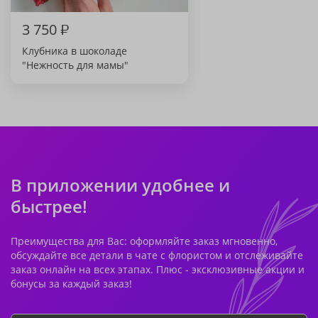
3 750
₽
Клубника в шоколаде
"Нежность для мамы"
В приложении удобнее и
быстрее!
Преимущества для Вас: оформляйте заказ мгновенно,
обсуждайте все детали в чате с флористом и отслеживайте
заказ онлайн на всех этапах. Плюс - эксклюзивные акции и
бонусы за каждый заказ!