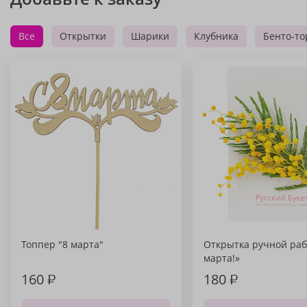
Все
Открытки
Шарики
Клубника
Бенто-то
Топпер "8 марта"
Открытка ручной раб
марта!»
160
₽
180
₽