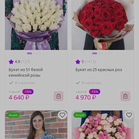
4.9
(127)
5
(1413)
Букет из 51 белой
Букет из 25 красных роз
кенийской розы
В наличии
В наличии
-15%
-15%
5 460 ₽
5 850 ₽
4 640 ₽
4 970 ₽
Акция
Акция