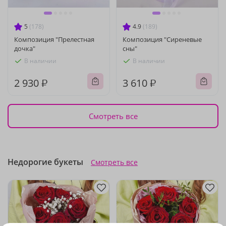
5
(178)
4.9
(189)
Композиция "Прелестная
Композиция "Сиреневые
дочка"
сны"
В наличии
В наличии
2 930 ₽
3 610 ₽
Смотреть все
Недорогие букеты
Смотреть все