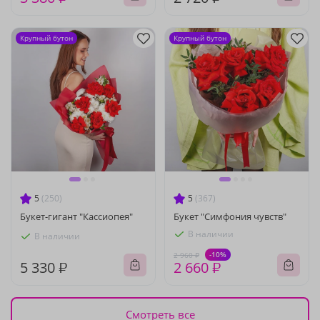
Крупный бутон
Крупный бутон
5
(250)
5
(367)
Букет-гигант "Кассиопея"
Букет "Симфония чувств"
В наличии
В наличии
-10%
2 960 ₽
5 330 ₽
2 660 ₽
Смотреть все