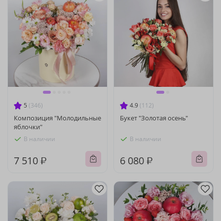
5
(346)
4.9
(112)
Композиция "Молодильные
Букет "Золотая осень"
яблочки"
В наличии
В наличии
7 510 ₽
6 080 ₽