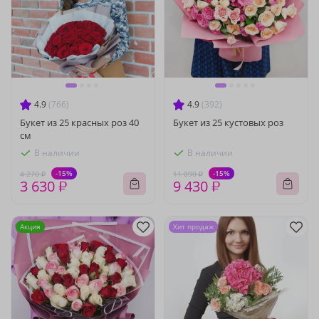
4.9
(766)
4.9
(392)
Букет из 25 красных роз 40
Букет из 25 кустовых роз
см
В наличии
В наличии
-15%
-15%
4 270 ₽
11 090 ₽
3 630 ₽
9 430 ₽
Акция
Хит продаж