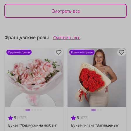
Смотреть все
Французские розы
Смотреть все
Крупный бутон
Крупный бутон
5
(1767)
5
(677)
Букет "Жемчужина любви"
Букет-гигант "Загляденье"