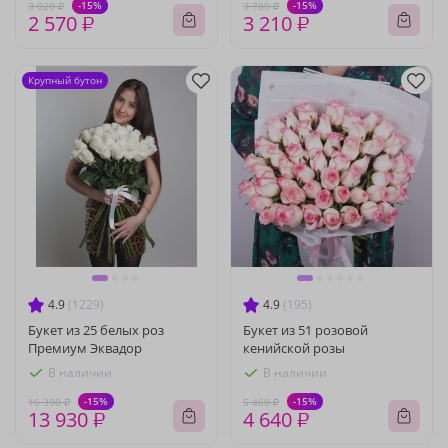
-15%
-15%
3 020 ₽
3 780 ₽
2 570 ₽
3 210 ₽
Крупный бутон
4.9
(1229)
4.9
(195)
Букет из 25 белых роз
Букет из 51 розовой
Премиум Эквадор
кенийской розы
В наличии
В наличии
-15%
-15%
16 390 ₽
5 460 ₽
13 930 ₽
4 640 ₽