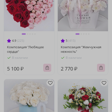
4.9
(225)
5
(415)
Композиция "Любящее
Композиция "Жемчужная
сердце"
нежность"
В наличии
В наличии
5 100 ₽
2 770 ₽