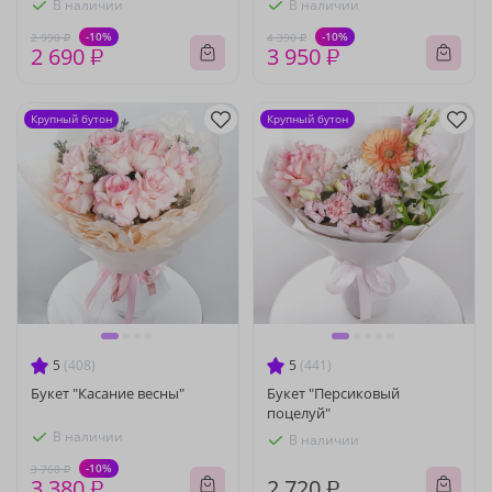
В наличии
В наличии
-10%
-10%
2 990 ₽
4 390 ₽
2 690 ₽
3 950 ₽
Крупный бутон
Крупный бутон
5
(408)
5
(441)
Букет "Касание весны"
Букет "Персиковый
поцелуй"
В наличии
В наличии
-10%
3 760 ₽
3 380 ₽
2 720 ₽