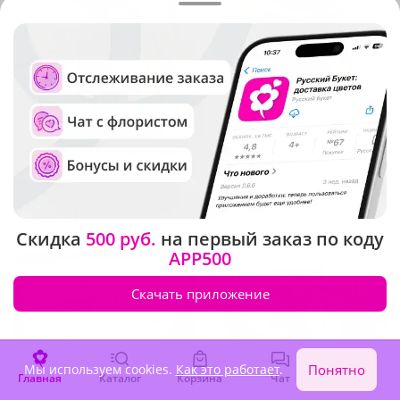
5
(861)
5
(819)
Букет "Сердце в облаках"
Букет "Мелодия сердца"
В наличии
В наличии
2 030 ₽
1 860 ₽
Скидка
500 руб.
на первый заказ по коду
APP500
Акция
Скачать приложение
Мы используем cookies.
Как это работает
.
Понятно
Главная
Каталог
Корзина
Чат
Войти