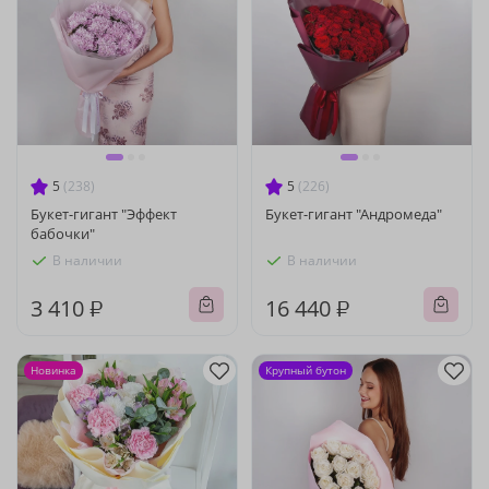
5
(238)
5
(226)
Букет-гигант "Эффект
Букет-гигант "Андромеда"
бабочки"
В наличии
В наличии
3 410 ₽
16 440 ₽
Новинка
Крупный бутон