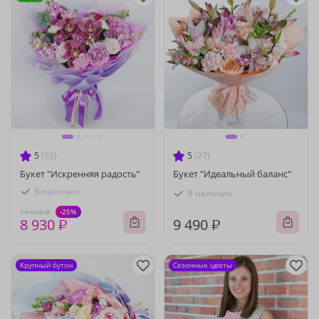
5
(92)
5
(27)
Букет "Искренняя радость"
Букет "Идеальный баланс"
В наличии
В наличии
-25%
11 910 ₽
8 930 ₽
9 490 ₽
Крупный бутон
Сезонные цветы