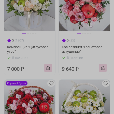
5
(1907)
5
(25)
Композиция "Цитрусовое
Композиция "Гранатовое
утро"
искушение"
В наличии
В наличии
7 000 ₽
9 640 ₽
Крупный бутон