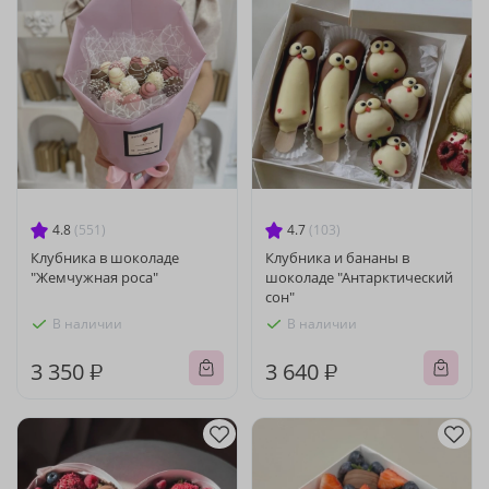
4.8
(551)
4.7
(103)
Клубника в шоколаде
Клубника и бананы в
"Жемчужная роса"
шоколаде "Антарктический
сон"
В наличии
В наличии
3 350 ₽
3 640 ₽