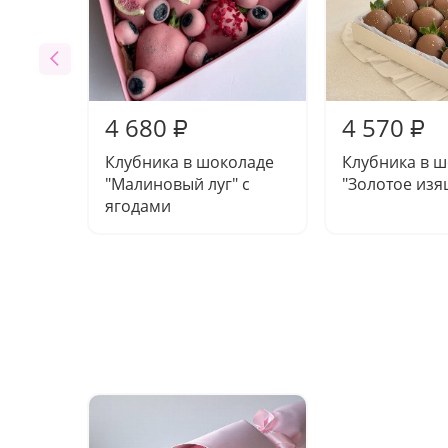
4 680
4 570
₽
₽
Клубника в шоколаде
Клубника в 
"Малиновый луг" с
"Золотое изя
ягодами