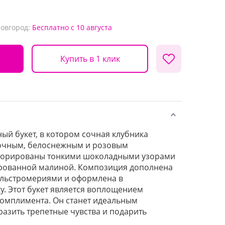
Новгород:
Бесплатно
с 10 августа
Купить в 1 клик
й букет, в котором сочная клубника
очным, белоснежным и розовым
корированы тонкими шоколадными узорами
рованной малиной. Композиция дополнена
льстромериями и оформлена в
у. Этот букет является воплощением
комплимента. Он станет идеальным
азить трепетные чувства и подарить