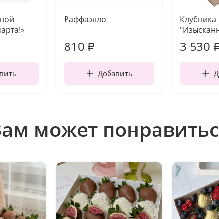
чной
Раффаэлло
Клубника
марта!»
"Изысканн
810
3 530
₽
вить
Добавить
Д
Вам может понравитьс