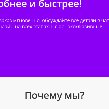
бнее и быстрее!
аказ мгновенно, обсуждайте все детали в ча
нлайн на всех этапах. Плюс - эксклюзивные
Почему мы?