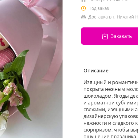
Под заказ
Доставка в г. Нижний 
Заказать
Описание
Изящный и романтичны
покрыта нежным мол
шоколадом. Ягоды де
и ароматной сублими
свежими, изящными а
дизайнерскую упаковк
нежности и сладкого 
сюрпризом, чтобы выр
ощущение праздника.