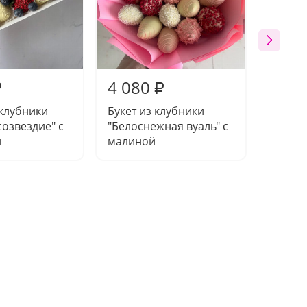
4 080
4 68
₽
₽
клубники
Букет из клубники
Клубни
озвездие" с
"Белоснежная вуаль" с
"Инжир
й
малиной
потал