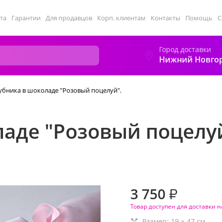
та
Гарантии
Для продавцов
Корп. клиентам
Контакты
Помощь
С
Город доставки
Нижний Новго
убника в шоколаде "Розовый поцелуй".
аде "Розовый поцелуй
3 750
₽
Товар доступен для доставки н
Размер:
19
×
47
см