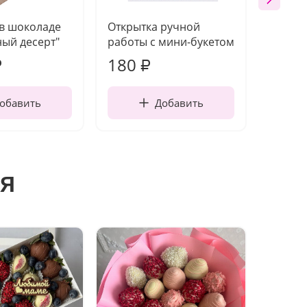
 в шоколаде
Открытка ручной
Ваза п
ый десерт"
работы с мини-букетом
180
2 22
₽
₽
обавить
Добавить
я