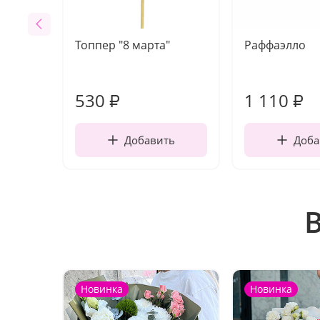
Топпер "8 марта"
Раффаэлло
530
1 110
₽
₽
Добавить
Доба
Новинка
Новинка