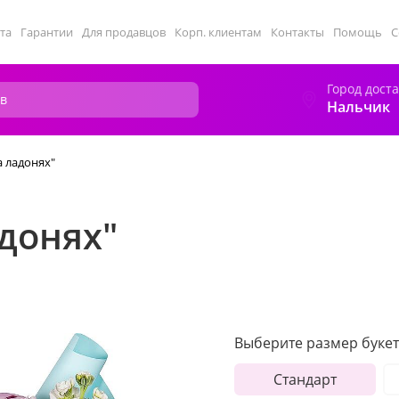
та
Гарантии
Для продавцов
Корп. клиентам
Контакты
Помощь
С
Город дост
Нальчик
а ладонях"
адонях"
Выберите размер букет
Стандарт