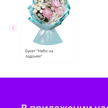
Букет "Небо на
ладонях"
В приложении удо