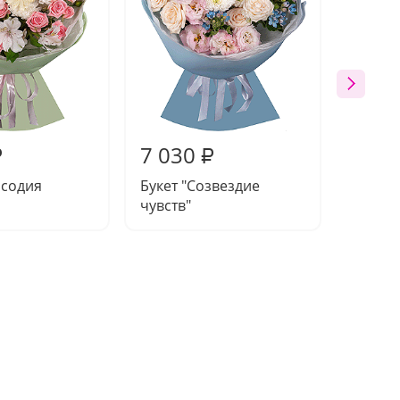
7 030
7 57
₽
₽
псодия
Букет "Созвездие
Букет 
чувств"