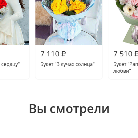
7 110
7 510
₽
 сердцу"
Букет "В лучах солнца"
Букет "Ра
любви"
Вы смотрели