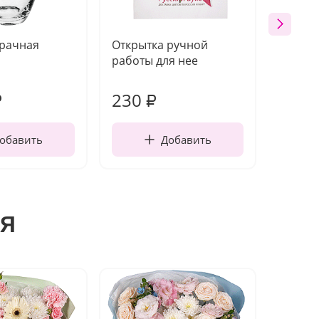
зрачная
Открытка ручной
Конфет
работы для нее
230
870
₽
₽
обавить
Добавить
я