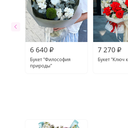
6 640
7 270
₽
₽
Букет "Философия
Букет "Ключ к
природы"