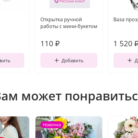
Открытка ручной
Ваза про
работы с мини-букетом
110
1 520
₽
вить
Добавить
Д
Вам может понравитьс
Новинка