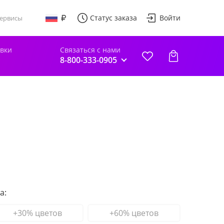
Статус заказа
Войти
ервисы
авки
Связаться с нами
8-800-333-0905
а:
+30% цветов
+60% цветов