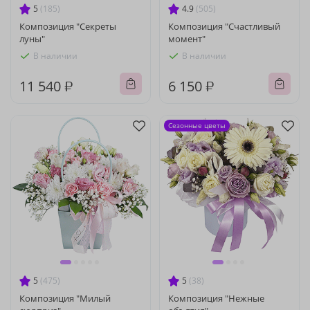
5
(185)
4.9
(505)
Композиция "Секреты
Композиция "Счастливый
луны"
момент"
В наличии
В наличии
11 540 ₽
6 150 ₽
Сезонные цветы
5
(475)
5
(38)
Композиция "Милый
Композиция "Нежные