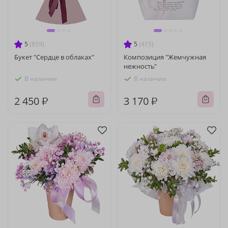
5
(859)
5
(415)
Букет "Сердце в облаках"
Композиция "Жемчужная
нежность"
В наличии
В наличии
2 450 ₽
3 170 ₽