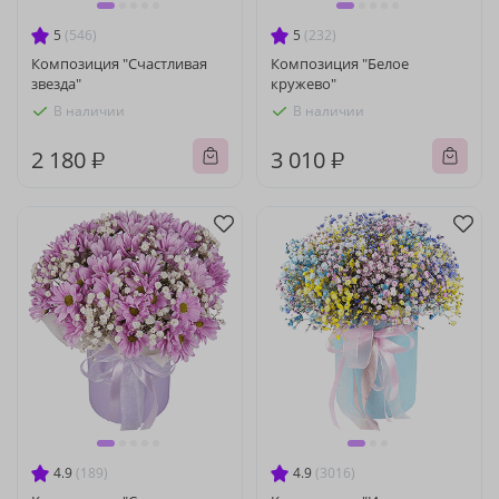
5
(546)
5
(232)
Композиция "Счастливая
Композиция "Белое
звезда"
кружево"
В наличии
В наличии
2 180 ₽
3 010 ₽
4.9
(189)
4.9
(3016)