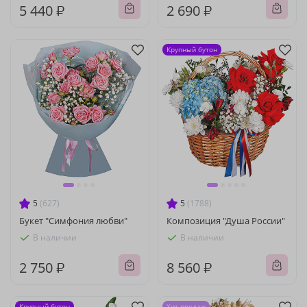
5 440 ₽
2 690 ₽
Крупный бутон
5
(627)
5
(1788)
Букет "Симфония любви"
Композиция "Душа России"
В наличии
В наличии
2 750 ₽
8 560 ₽
Крупный бутон
Хит продаж