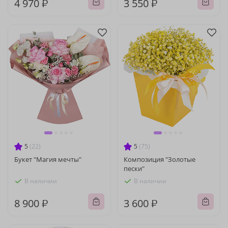
4 970 ₽
3 550 ₽
5
(22)
5
(75)
Букет "Магия мечты"
Композиция "Золотые
пески"
В наличии
В наличии
8 900 ₽
3 600 ₽