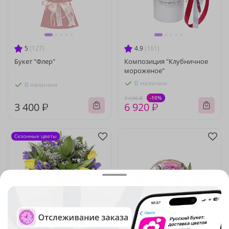
5
(127)
4.9
(161)
Букет "Флер"
Композиция "Клубничное
мороженое"
В наличии
В наличии
-10%
7 690 ₽
3 400 ₽
6 920 ₽
Сезонные цветы