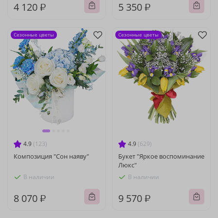
4 120 ₽
5 350 ₽
Сезонные цветы
Сезонные цветы
4.9
(123)
4.9
(629)
Композиция "Сон наяву"
Букет "Яркое воспоминание
Люкс"
В наличии
В наличии
8 070 ₽
9 570 ₽