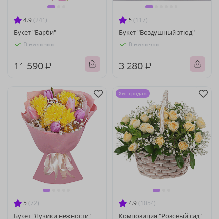
4.9
(241)
5
(117)
Букет "Барби"
Букет "Воздушный этюд"
В наличии
В наличии
11 590 ₽
3 280 ₽
Хит продаж
5
(72)
4.9
(1054)
Букет "Лучики нежности"
Композиция "Розовый сад"