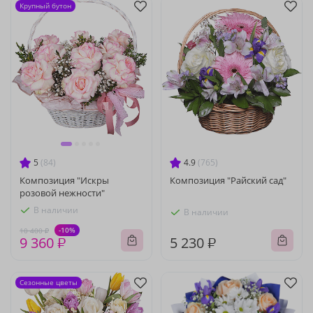
Крупный бутон
5
(84)
4.9
(765)
Композиция "Искры
Композиция "Райский сад"
розовой нежности"
В наличии
В наличии
-10%
10 400 ₽
9 360 ₽
5 230 ₽
Сезонные цветы