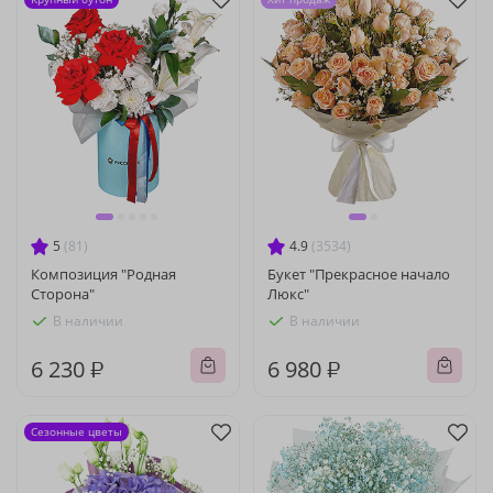
5
(81)
4.9
(3534)
Композиция "Родная
Букет "Прекрасное начало
Сторона"
Люкс"
В наличии
В наличии
6 230 ₽
6 980 ₽
Сезонные цветы