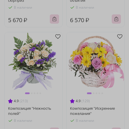
сюрприз"
объятия"
В наличии
В наличии
5 670 ₽
6 570 ₽
4.9
(213)
4.9
(129)
Композиция "Нежность
Композиция "Искренние
полей"
пожелания"
В наличии
В наличии