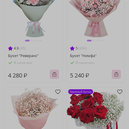
4.9
(45)
5
(606)
Букет "Реверанс"
Букет "Нимфа"
В наличии
В наличии
4 280 ₽
5 240 ₽
Крупный бутон