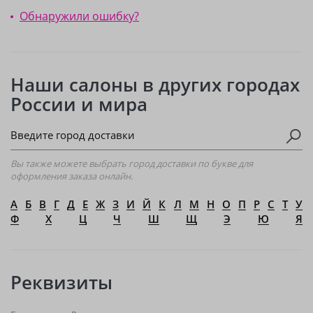
Обнаружили ошибку?
Наши салоны в других городах
России и мира
Вы также можете выбрать город доставки по букве для
оформления заказа онлайн.
А
Б
В
Г
Д
Е
Ж
З
И
Й
К
Л
М
Н
О
П
Р
С
Т
У
Ф
Х
Ц
Ч
Ш
Щ
Э
Ю
Я
Реквизиты