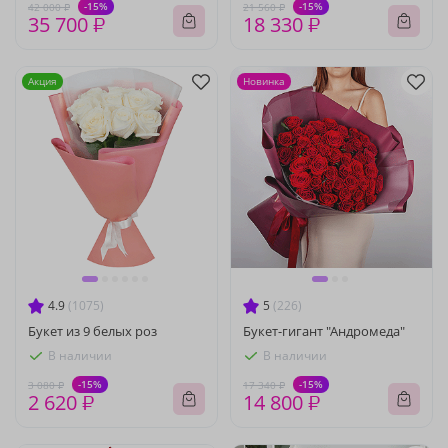
-15%
-15%
42 000 ₽
21 560 ₽
35 700 ₽
18 330 ₽
Акция
Новинка
4.9
(1075)
5
(226)
Букет из 9 белых роз
Букет-гигант "Андромеда"
В наличии
В наличии
-15%
-15%
3 080 ₽
17 340 ₽
2 620 ₽
14 800 ₽