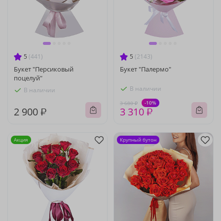
5
(441)
5
(2143)
Букет "Персиковый
Букет "Палермо"
поцелуй"
В наличии
В наличии
-10%
3 680 ₽
2 900 ₽
3 310 ₽
Акция
Крупный бутон