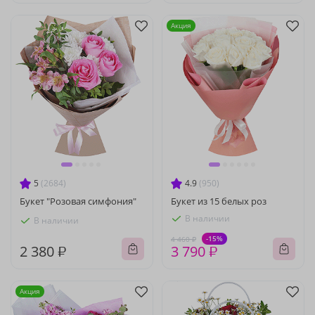
Акция
5
(2684)
4.9
(950)
Букет "Розовая симфония"
Букет из 15 белых роз
В наличии
В наличии
-15%
4 460 ₽
2 380 ₽
3 790 ₽
Акция