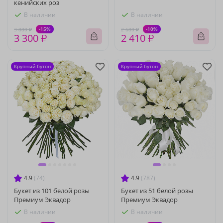
кенийских роз
В наличии
В наличии
-15%
-10%
3 880 ₽
2 680 ₽
3 300 ₽
2 410 ₽
Крупный бутон
Крупный бутон
4.9
(74)
4.9
(787)
Букет из 101 белой розы
Букет из 51 белой розы
Премиум Эквадор
Премиум Эквадор
В наличии
В наличии