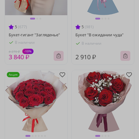
5
(677)
5
(981)
Букет-гигант "Загляденье"
Букет "В ожидании чуда"
В наличии
В наличии
-10%
4 270 ₽
3 840 ₽
2 910 ₽
Акция