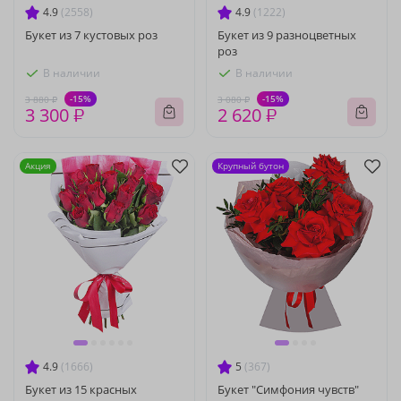
4.9
(2558)
4.9
(1222)
Букет из 7 кустовых роз
Букет из 9 разноцветных
роз
В наличии
В наличии
-15%
-15%
3 880 ₽
3 080 ₽
3 300 ₽
2 620 ₽
Акция
Крупный бутон
4.9
(1666)
5
(367)
Букет из 15 красных
Букет "Симфония чувств"