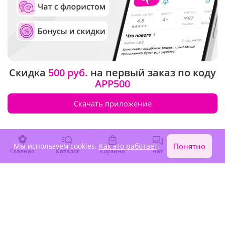
5
(103)
4.9
(333)
Букет из 35 разноцветных
Букет из 101 розовой розы
кенийских роз
В наличии
В наличии
Скидка
500 руб.
на первый заказ по коду
-15%
-15%
7 890 ₽
23 160 ₽
APP500
6 710 ₽
19 690 ₽
Скачать приложение
Акция
Мы используем cookies.
Как это работает
.
Понятно
Главная
Каталог
Корзина
Чат
Войти