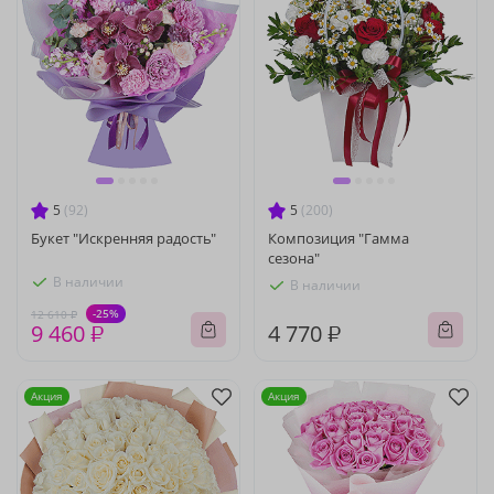
5
(92)
5
(200)
Букет "Искренняя радость"
Композиция "Гамма
сезона"
В наличии
В наличии
-25%
12 610 ₽
9 460 ₽
4 770 ₽
Акция
Акция