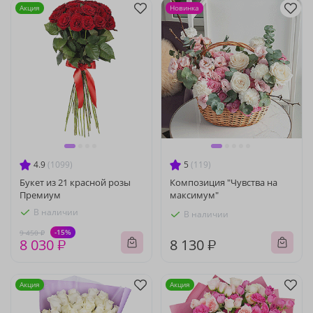
Акция
Новинка
4.9
(1099)
5
(119)
Букет из 21 красной розы
Композиция "Чувства на
Премиум
максимум"
В наличии
В наличии
-15%
9 450 ₽
8 030 ₽
8 130 ₽
Акция
Акция