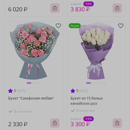
-10%
4 260 ₽
6 020 ₽
3 830 ₽
Акция
5
(627)
5
(662)
Букет "Симфония любви"
Букет из 15 белых
кенийских роз
В наличии
В наличии
-15%
3 880 ₽
2 330 ₽
3 300 ₽