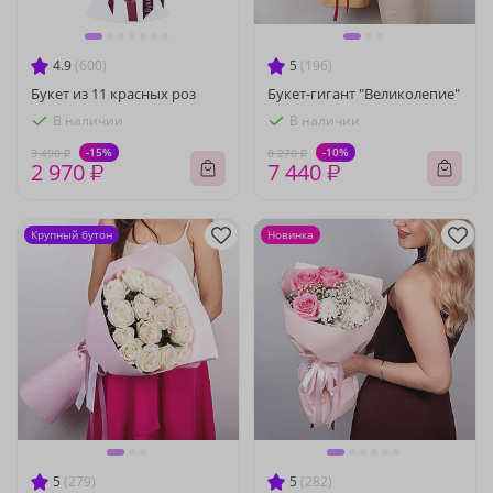
4.9
(600)
5
(196)
Букет из 11 красных роз
Букет-гигант "Великолепие"
В наличии
В наличии
-15%
-10%
3 490 ₽
8 270 ₽
2 970 ₽
7 440 ₽
Крупный бутон
Новинка
5
(279)
5
(282)