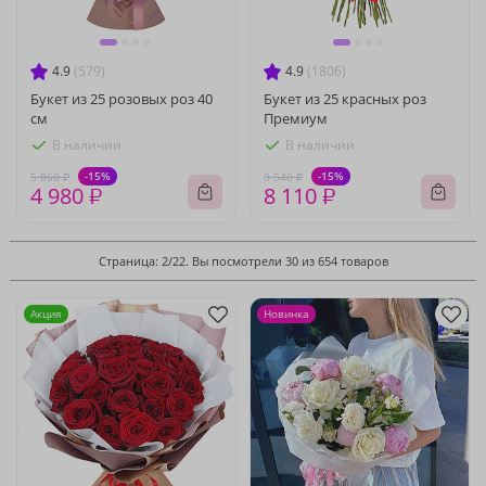
4.9
(579)
4.9
(1806)
Букет из 25 розовых роз 40
Букет из 25 красных роз
см
Премиум
В наличии
В наличии
-15%
-15%
5 860 ₽
9 540 ₽
4 980 ₽
8 110 ₽
Страница: 2/22. Вы посмотрели 30 из 654 товаров
Акция
Новинка