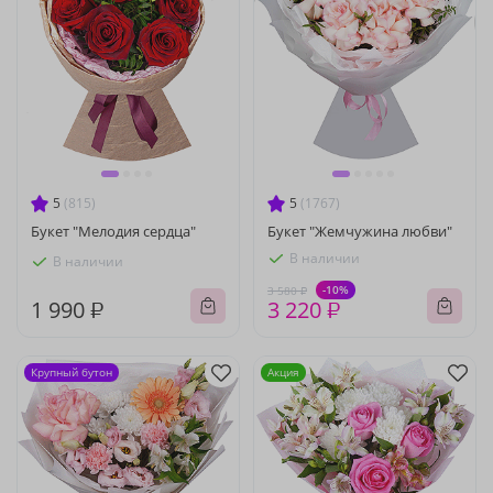
5
(815)
5
(1767)
Букет "Мелодия сердца"
Букет "Жемчужина любви"
В наличии
В наличии
-10%
3 580 ₽
1 990 ₽
3 220 ₽
Крупный бутон
Акция