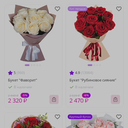
Хит продаж
5
(960)
4.9
(13984)
Букет "Фаворит"
Букет "Рубиновое сияние"
В наличии
В наличии
-5%
-6%
2 440 ₽
2 620 ₽
2 320 ₽
2 470 ₽
Крупный бутон