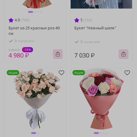
4.9
(766)
5
(166)
Букет из 25 красных роз 40
Букет "Нежный шелк"
см
В наличии
В наличии
-15%
5 860 ₽
4 980 ₽
7 030 ₽
Акция
Акция