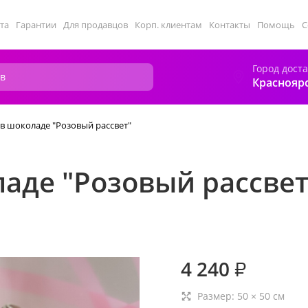
та
Гарантии
Для продавцов
Корп. клиентам
Контакты
Помощь
С
Город дост
Краснояр
в шоколаде "Розовый рассвет"
аде "Розовый рассвет
4 240
₽
Размер:
50
×
50
см