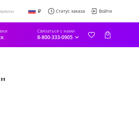
Статус заказа
Войти
ервисы
авки
Связаться с нами
ск
8-800-333-0905
"