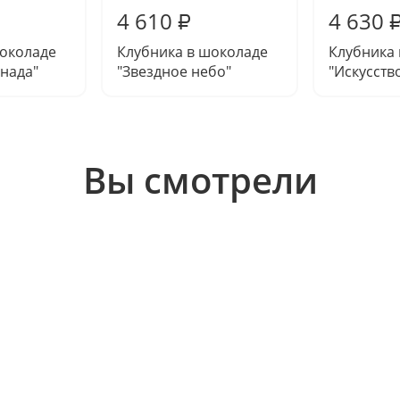
4 610
4 630
₽
шоколаде
Клубника в шоколаде
Клубника
нада"
"Звездное небо"
"Искусств
Вы смотрели