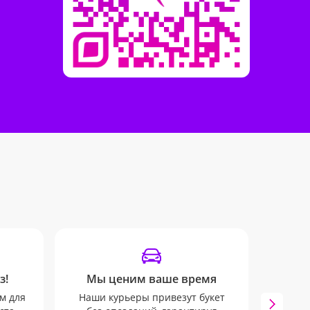
з!
Мы ценим ваше время
м для
Наши курьеры привезут букет
Инфо