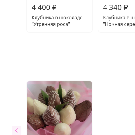
4 400
4 340
₽
₽
Клубника в шоколаде
Клубника в 
"Утренняя роса"
"Ночная сере