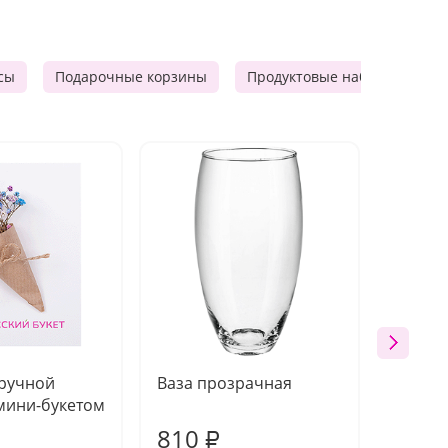
сы
Подарочные корзины
Продуктовые наборы
М
 ручной
Ваза прозрачная
Топпе
мини-букетом
810
150
₽