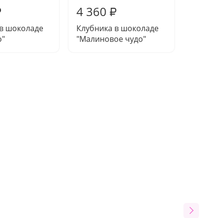
4 360
4 36
₽
₽
 в шоколаде
Клубника в шоколаде
Клубни
о"
"Малиновое чудо"
"Ягодн