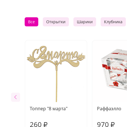
Все
Открытки
Шарики
Клубника
Топпер "8 марта"
Раффаэлло
260
970
₽
₽