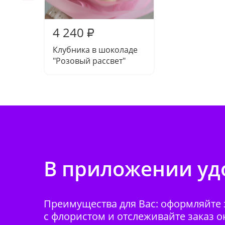
4 240
₽
Клубника в шоколаде
"Розовый рассвет"
В приложении удо
Преимущества для Вас: оформляйте з
с флористом и отслеживайте заказ о