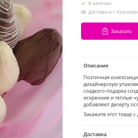
В наличии
Доставка в г. Краснояр
Заказать
Описание
Поэтичная композиция
дизайнерскую упаковк
сладкого подарка соз
искренние и теплые чу
добавляют десерту ос
Закажите этот товар с 
Доставка