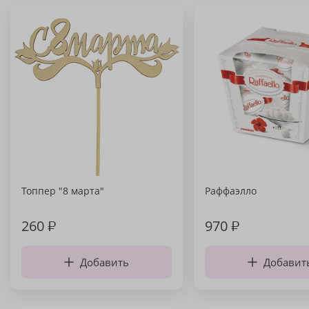
Топпер "8 марта"
Раффаэлло
260
₽
970
₽
Добавить
Добавит