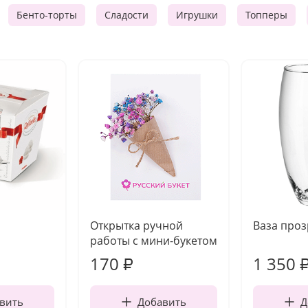
Бенто-торты
Сладости
Игрушки
Топперы
Открытка ручной
Ваза про
работы с мини-букетом
170
1 350
₽
вить
Добавить
Д