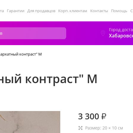
та
Гарантии
Для продавцов
Корп. клиентам
Контакты
Помощь
С
Город дост
Хабаровс
Бархатный контраст" M
ный контраст" M
3 300
₽
Размер:
20
×
10
см