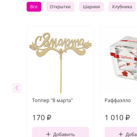
Все
Открытки
Шарики
Клубника
Топпер "8 марта"
Раффаэлло
170
1 010
₽
₽
Добавить
Доба