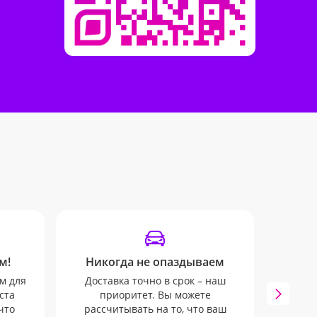
м!
Никогда не опаздываем
У
м для
Доставка точно в срок – наш
Все в
ста
приоритет. Вы можете
руко
что
рассчитывать на то, что ваш
ваше