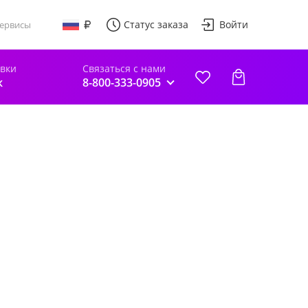
Статус заказа
Войти
ервисы
авки
Связаться с нами
к
8-800-333-0905