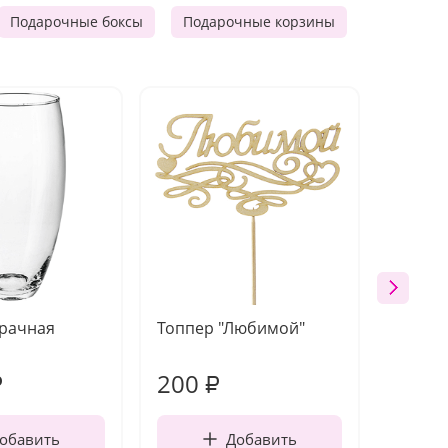
Подарочные боксы
Подарочные корзины
Продукто
зрачная
Топпер "Любимой"
Открыт
работы
200
310
₽
₽
обавить
Добавить