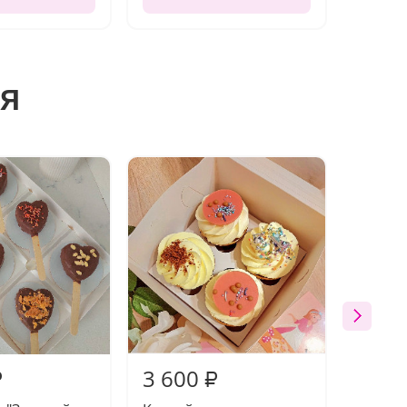
я
3 600
4 00
₽
₽