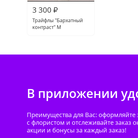
3 300
₽
Трайфлы "Бархатный
контраст" M
В приложении удо
Преимущества для Вас: оформляйте з
с флористом и отслеживайте заказ о
акции и бонусы за каждый заказ!