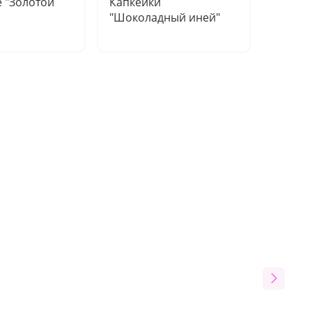
 "Золотой
Капкейки
Трайф
"Шоколадный иней"
контра