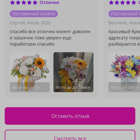
Отлично
Постоянный клиент
Постоянный 
Сергей,
Июль 2026
Василий,
Июль
спасибо все отлично клиент доволен
Красивый бук
и заказчик тоже уверен еще
адресату понр
поработаем спасибо
разбирается в
Фото на сайте
Фото до доставки
Фото на сайте
Оставить отзыв
Смотреть все