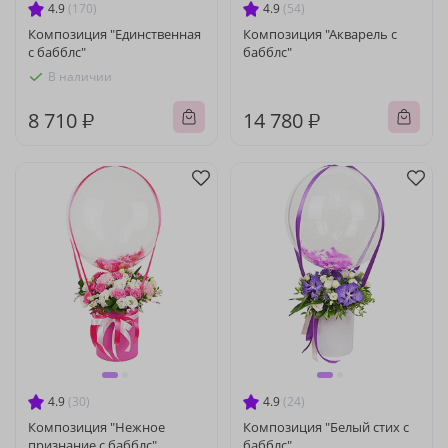
4.9
(170)
4.9
(54)
Композиция "Единственная
Композиция "Акварель с
с бабблс"
бабблс"
В наличии
8 710 ₽
14 780 ₽
4.9
(30)
4.9
(24)
Композиция "Нежное
Композиция "Белый стих с
признание с бабблс"
бабблс"