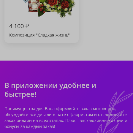
4 100
₽
Композиция "Сладкая жизнь"
В приложении удобнее и
быстрее!
Преимущества для Вас: оформляйте заказ мгновенно,
обсуждайте все детали в чате с флористом и отслеживайте
заказ онлайн на всех этапах. Плюс - эксклюзивные акции и
бонусы за каждый заказ!