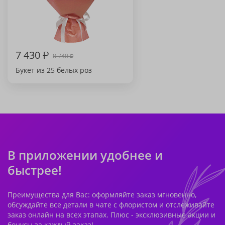
7 430
₽
8 740
₽
Букет из 25 белых роз
В приложении удобнее и
быстрее!
Преимущества для Вас: оформляйте заказ мгновенно,
обсуждайте все детали в чате с флористом и отслеживайте
заказ онлайн на всех этапах. Плюс - эксклюзивные акции и
бонусы за каждый заказ!