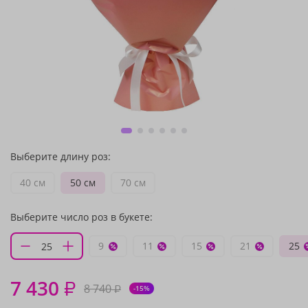
Выберите длину роз:
40 см
50 см
70 см
Выберите число роз в букете:
9
11
15
21
25
7 430
₽
8 740
₽
-15%