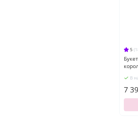
5
(1
Букет
коро
В н
7 3