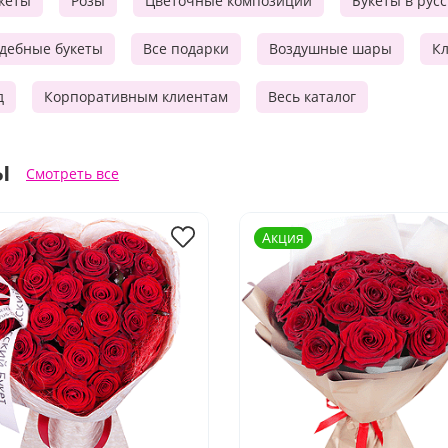
кеты
Розы
Цветочные композиции
Букеты в рус
дебные букеты
Все подарки
Воздушные шары
Кл
д
Корпоративным клиентам
Весь каталог
ы
Смотреть все
Акция