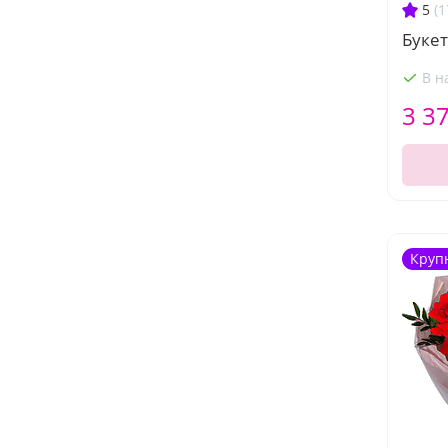
5
(1
Буке
В н
3 3
Круп