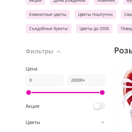
Акции
День рождения
Новинки
Бу
Комнатные цветы
Цветы поштучно
Сва
Съедобные букеты
Цветы до 2500
Пово
Роз
Фильтры
Цена
Акция
Цветы