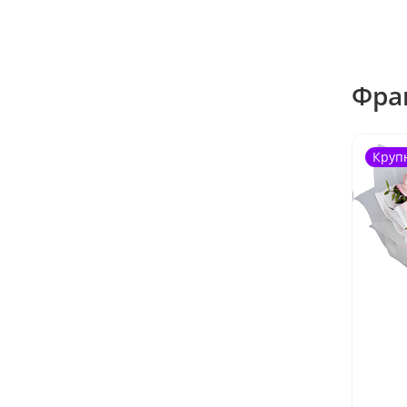
Фра
Круп