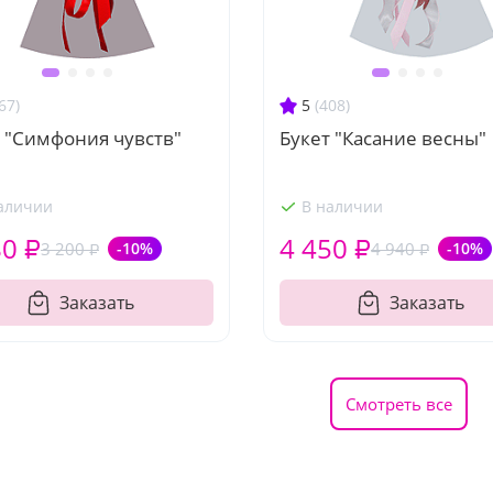
67)
5
(408)
 "Симфония чувств"
Букет "Касание весны"
аличии
В наличии
80 ₽
4 450 ₽
3 200 ₽
-10%
4 940 ₽
-10%
Заказать
Заказать
Смотреть все