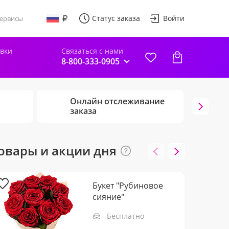
Статус заказа
Войти
ервисы
авки
Связаться с нами
8-800-333-0905
Онлайн отслеживание
Г
заказа
ц
овары и акции дня
Букет "Рубиновое
сияние"
Бесплатно