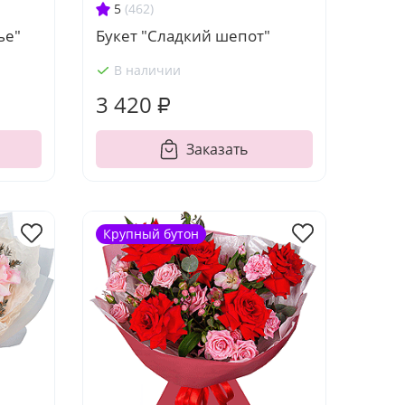
5
(462)
ье"
Букет "Сладкий шепот"
В наличии
3 420 ₽
Заказать
Крупный бутон