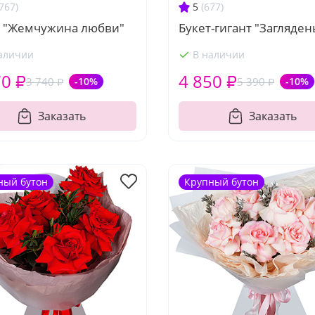
767)
5
(677)
т "Жемчужина любви"
Букет-гигант "Загляден
аличии
В наличии
70 ₽
4 850 ₽
3 740 ₽
-10%
5 390 ₽
-10%
Заказать
Заказать
ный бутон
Крупный бутон