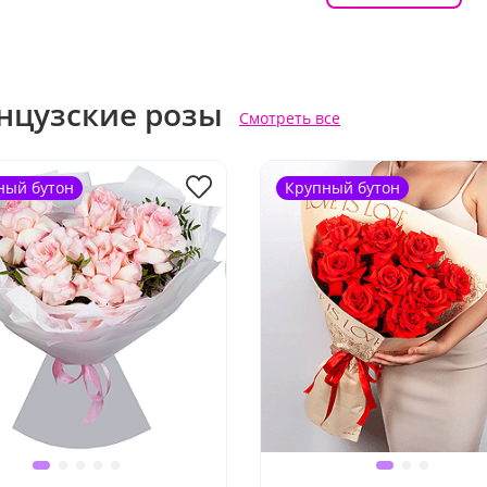
нцузские розы
Смотреть все
ный бутон
Крупный бутон