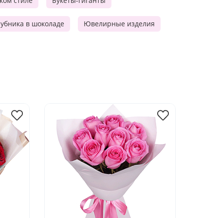
ском стиле
Букеты-гиганты
убника в шоколаде
Ювелирные изделия