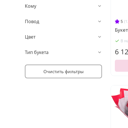
Кому
Повод
5
(1
Букет
Цвет
В н
6 1
Тип букета
Очистить фильтры