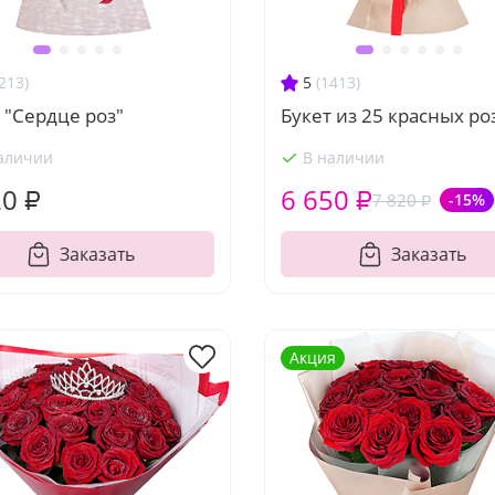
213)
5
(1413)
 "Сердце роз"
Букет из 25 красных ро
аличии
В наличии
20 ₽
6 650 ₽
7 820 ₽
-15%
Заказать
Заказать
Акция