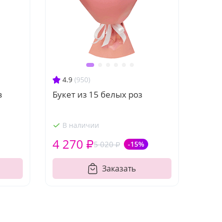
4.9
(950)
з
Букет из 15 белых роз
В наличии
4 270 ₽
5 020 ₽
-15%
Заказать