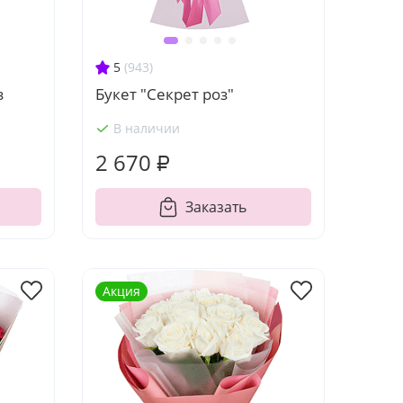
5
(943)
з
Букет "Секрет роз"
В наличии
2 670 ₽
Заказать
Акция