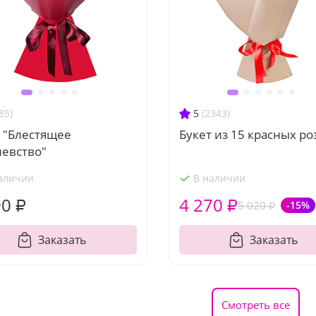
85)
5
(2343)
 "Блестящее
Букет из 15 красных ро
левство"
аличии
В наличии
90 ₽
4 270 ₽
5 020 ₽
-15%
Заказать
Заказать
Смотреть все