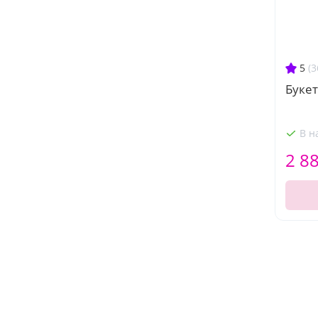
5
(3
Букет
В н
2 8