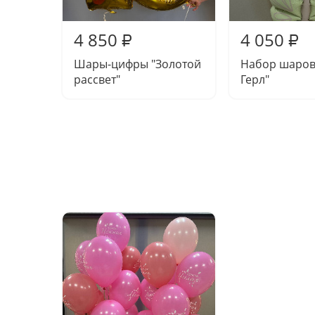
4 850
4 050
₽
₽
Шары-цифры "Золотой
Набор шаров
рассвет"
Герл"