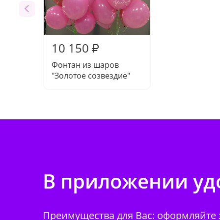
10 150
₽
Фонтан из шаров
"Золотое созвездие"
В приложении удо
Преимущества для Вас: оформляйте з