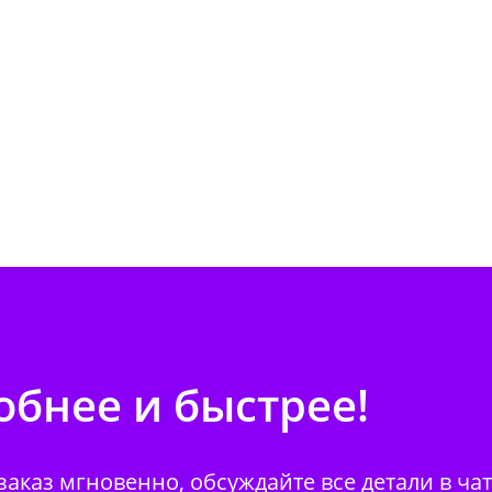
бнее и быстрее!
аказ мгновенно, обсуждайте все детали в ча