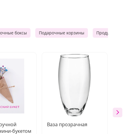
очные боксы
Подарочные корзины
Продуктовые наб
 ручной
Ваза прозрачная
Топпе
мини-букетом