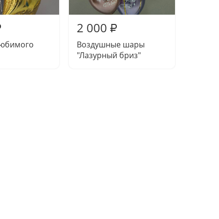
2 000
2 75
₽
₽
любимого
Воздушные шары
Шары 
"Лазурный бриз"
рассве