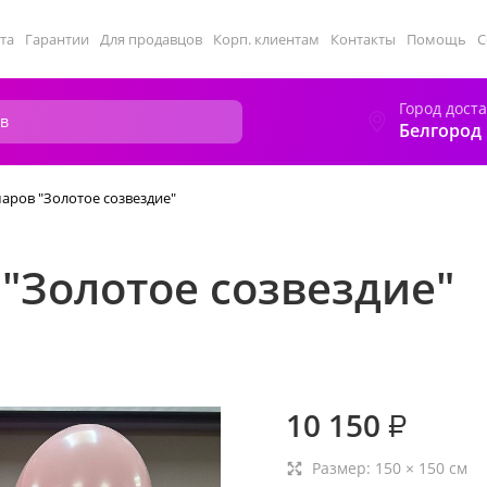
та
Гарантии
Для продавцов
Корп. клиентам
Контакты
Помощь
С
Город дост
Белгород
аров "Золотое созвездие"
"Золотое созвездие"
10 150
₽
Размер:
150
×
150
см