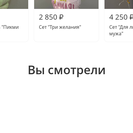
2 850
4 250
₽
 "Пикми
Сет "Три желания"
Сет "Для 
мужа"
Вы смотрели