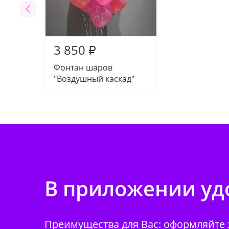
3 850
₽
Фонтан шаров
"Воздушный каскад"
В приложении удо
Преимущества для Вас: оформляйте з