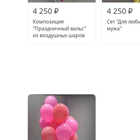
4 250
4 250
₽
₽
Композиция
Сет "Для люб
"Праздничный вальс"
мужа"
из воздушных шаров