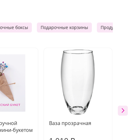
очные боксы
Подарочные корзины
Продуктовые наб
 ручной
Ваза прозрачная
Топпе
мини-букетом