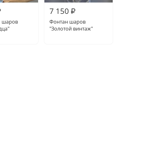
7 150
2 85
₽
₽
з шаров
Фонтан шаров
Сет "Т
дца"
"Золотой винтаж"