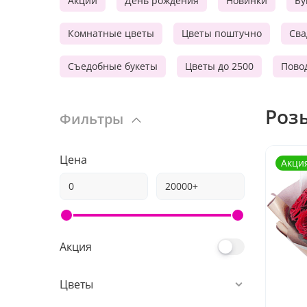
Акции
День рождения
Новинки
Бу
Комнатные цветы
Цветы поштучно
Сва
Съедобные букеты
Цветы до 2500
Пово
Роз
Фильтры
Цена
Акци
Акция
Цветы