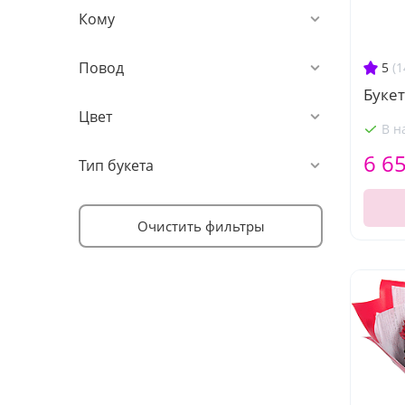
Кому
Повод
5
(1
Букет
Цвет
В н
6 6
Тип букета
Очистить фильтры