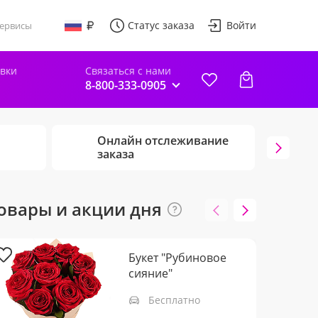
Статус заказа
Войти
ервисы
авки
Связаться с нами
8-800-333-0905
Онлайн отслеживание
Г
заказа
ц
овары и акции дня
Букет "Рубиновое
сияние"
Бесплатно