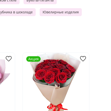
ском стиле
Букеты-гиганты
убника в шоколаде
Ювелирные изделия
Акция