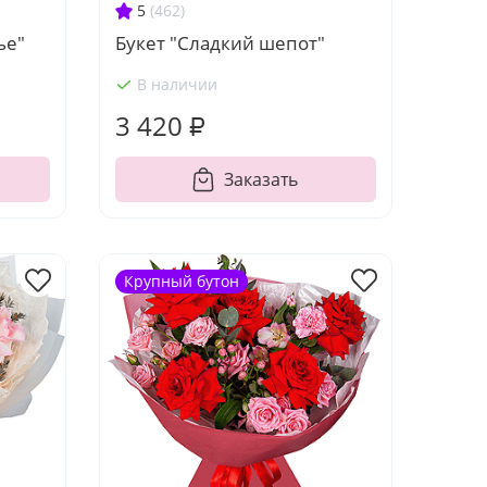
5
(462)
ье"
Букет "Сладкий шепот"
В наличии
3 420 ₽
Заказать
Крупный бутон