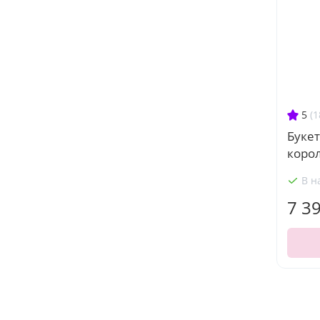
5
(1
Букет
коро
В н
7 3