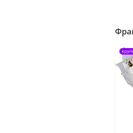
Фра
Круп