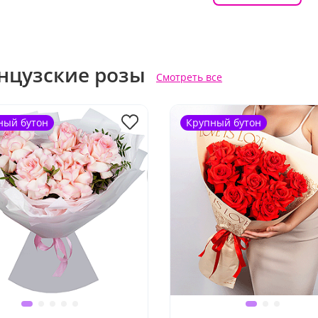
нцузские розы
Смотреть все
ный бутон
Крупный бутон