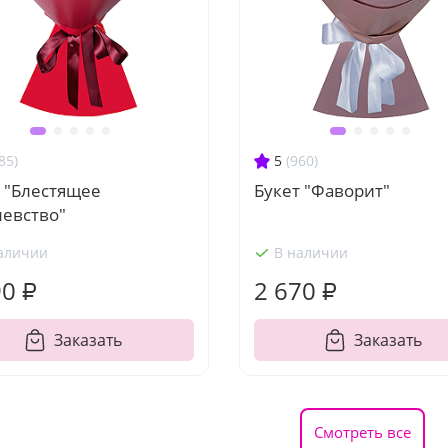
85)
5
(960)
 "Блестящее
Букет "Фаворит"
левство"
аличии
В наличии
90 ₽
2 670 ₽
Заказать
Заказать
Смотреть все