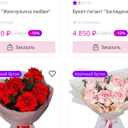
767)
5
(677)
т "Жемчужина любви"
Букет-гигант "Загляден
аличии
В наличии
70 ₽
4 850 ₽
3 740 ₽
-10%
5 390 ₽
-10%
Заказать
Заказать
ный бутон
Крупный бутон