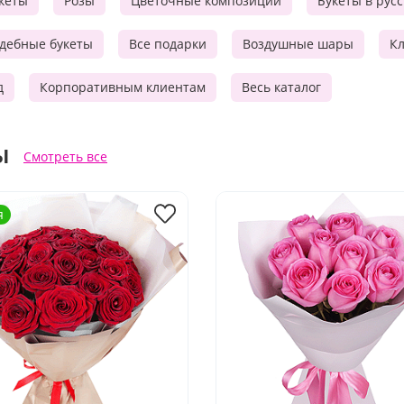
кеты
Розы
Цветочные композиции
Букеты в рус
дебные букеты
Все подарки
Воздушные шары
Кл
д
Корпоративным клиентам
Весь каталог
ы
Смотреть все
я