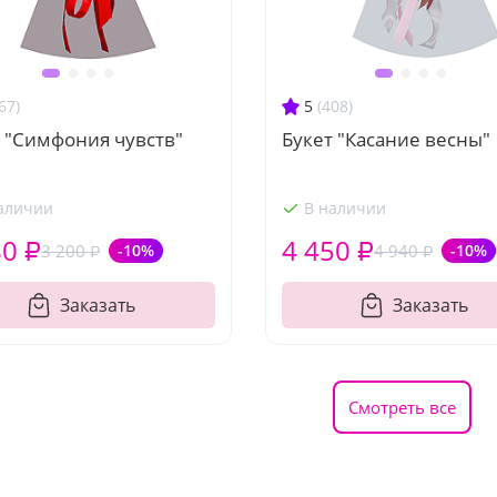
67)
5
(408)
 "Симфония чувств"
Букет "Касание весны"
аличии
В наличии
80 ₽
4 450 ₽
3 200 ₽
-10%
4 940 ₽
-10%
Заказать
Заказать
Смотреть все