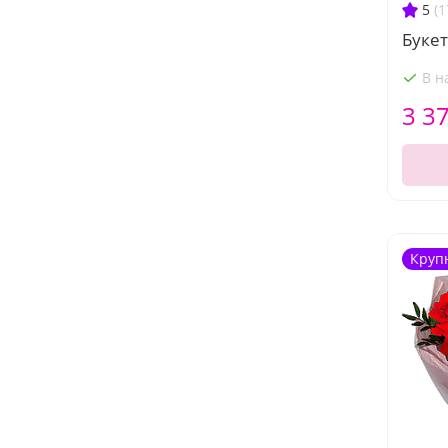
5
(1
Буке
В н
3 3
Круп