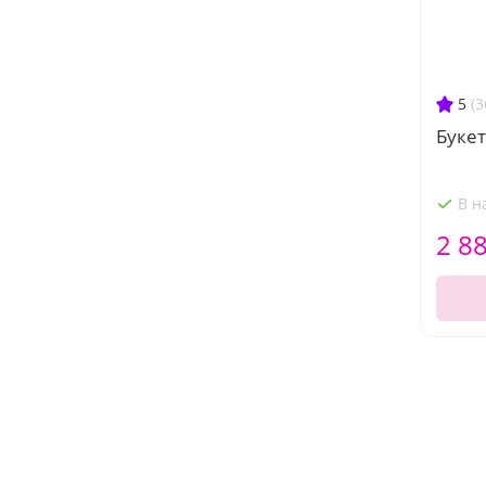
5
(3
Букет
В н
2 8