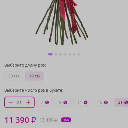
Выберите длину роз:
50 см
70 см
Выберите число роз в букете:
7
9
11
15
21
11 390
₽
13 400
₽
-15%