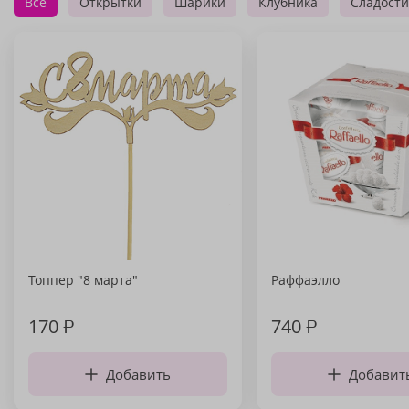
Все
Открытки
Шарики
Клубника
Сладости
Топпер "8 марта"
Раффаэлло
170
₽
740
₽
Добавить
Добавит