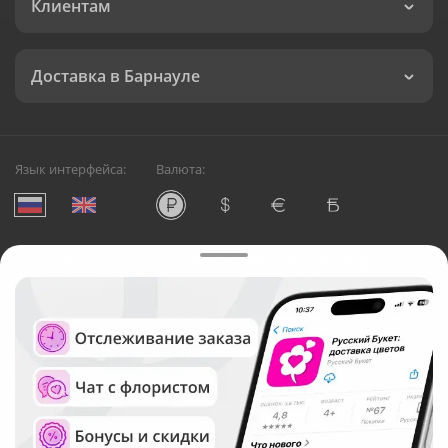
Клиентам
Доставка в Барнауле
Язык интерфейса:
Валюта:
©
Служба круглосуточной доставки цветов в Барнауле
Русский Букет, 2026
Общество с ограниченной ответственностью «Технология»
ОГРН: 1195476081745, ИНН: 5410081997
Юридический адрес: г. Новосибирск, ул. Ипподромская,
д.42, оф. 3
Рейтинг Русского букета в г. Барнаул