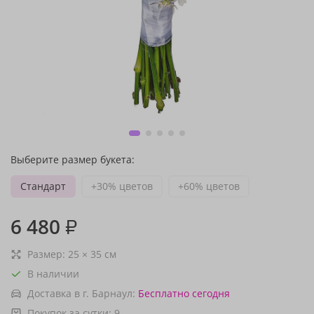
Выберите размер букета:
Стандарт
+30% цветов
+60% цветов
6 480
₽
Размер:
25
×
35
см
В наличии
Доставка в г. Барнаул:
Бесплатно
сегодня
Покупок за сутки:
9