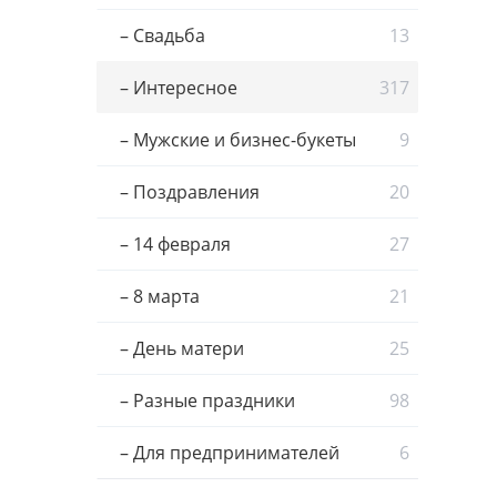
– Свадьба
13
– Интересное
317
– Мужские и бизнес-букеты
9
– Поздравления
20
– 14 февраля
27
– 8 марта
21
– День матери
25
– Разные праздники
98
– Для предпринимателей
6