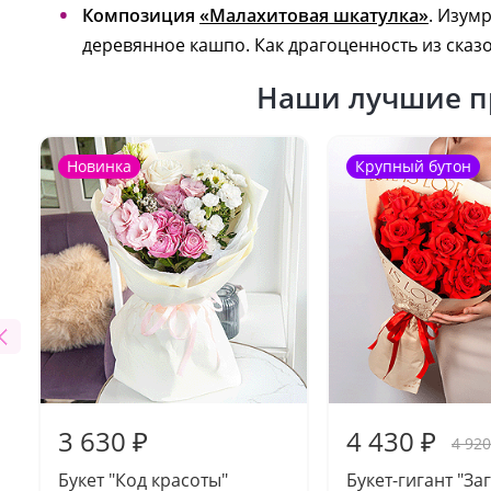
Композиция
«Малахитовая шкатулка»
. Изум
деревянное кашпо. Как драгоценность из сказ
Наши лучшие п
Новинка
Крупный бутон
3 630 ₽
4 430 ₽
4 920
Букет "Код красоты"
Букет-гигант "За