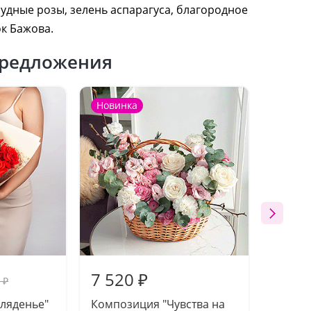
рудные розы, зелень аспарагуса, благородное
ок Бажова.
редложения
Новинка
Новин
7 520 ₽
11 3
 ₽
гляденье"
Композиция "Чувства на
Букет-