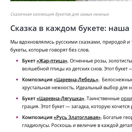
Сказочная коллекция букетов для самых нежных
Сказка в каждом букете: наша
Мы вдохновлялись русскими сказками, природой и
букеты, которые говорят без слов.
Букет
«Жар-птица»
. Огненные розы, золотисты
волшебной птицы из детских снов. Этот букет —
Композиция
«Царевна-Лебедь»
. Белоснежн
хрустальная нежность. Идеальный выбор для 
Букет
«Царевна-Лягушка»
. Таинственные
орхи
грация. Этот букет — загадка, которую хочется
Композиция
«Русь Златоглавая»
. Богатые ге
гладиолусы. Роскошь и величие в каждой детал