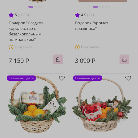
5
(1886)
4.9
(27)
Подарок "Сладкое
Подарок "Аромат
королевство с
праздника"
безалкогольным
шампанским"
Под заказ
Под заказ
7 150 ₽
3 090 ₽
Сезонные цветы
Сезонные цветы