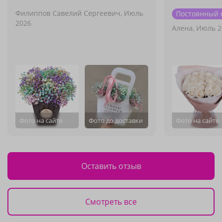
Филиппов Савелий Сергеевич,
Июль
Постоянный 
2026
Алена,
Июль 2
Фото на сайте
Фото до доставки
Фото на сайте
Оставить отзыв
Смотреть все