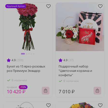
Крупный бутон
4.9
(209)
4.9
(37)
Букет из 15 ярко-розовых
Подарочный набор
роз Премиум Эквадор
"Цветочная корзина и
конфеты"
В наличии
В наличии
-15%
12 260 ₽
10 420 ₽
7 010 ₽