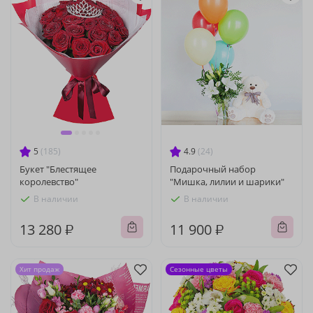
5
(185)
4.9
(24)
Букет "Блестящее
Подарочный набор
королевство"
"Мишка, лилии и шарики"
В наличии
В наличии
13 280 ₽
11 900 ₽
Хит продаж
Сезонные цветы