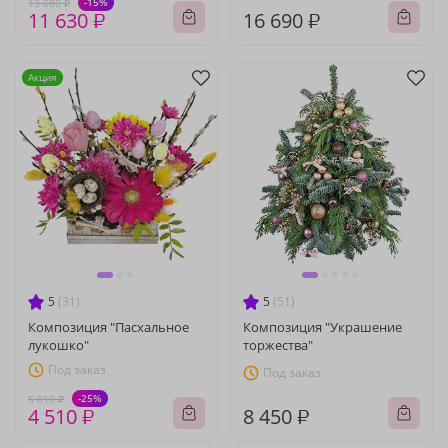
-15%
13 680 ₽
11 630 ₽
16 690 ₽
Акция
5
(31)
5
(51)
Композиция "Пасхальное
Композиция "Украшение
лукошко"
торжества"
Под заказ
Под заказ
-25%
6 010 ₽
4 510 ₽
8 450 ₽