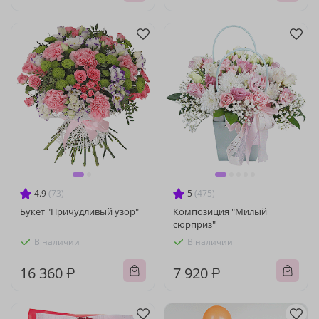
4.9
(73)
5
(475)
Букет "Причудливый узор"
Композиция "Милый
сюрприз"
В наличии
В наличии
16 360 ₽
7 920 ₽