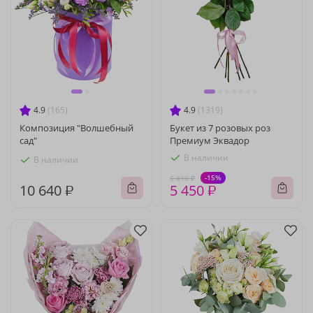
4.9
(165)
4.9
(1319)
Композиция "Волшебный
Букет из 7 розовых роз
сад"
Премиум Эквадор
В наличии
В наличии
-15%
6 410 ₽
10 640 ₽
5 450 ₽