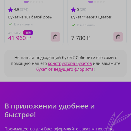
4.9
(374)
5
(29)
Букет из 101 белой розы
Букет "Феерия цветов"
В наличии
В наличии
-15%
49 360 ₽
41 960 ₽
7 780 ₽
Не нашли подходящий букет? Соберите его сами с
помощью нашего
конструктора букетов
или закажите
букет от ведущего флориста
!
В приложении удобнее и
быстрее!
Преимущества для Вас: оформляйте заказ мгновенно,