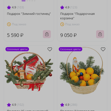
4.9
(103)
4.9
(123)
Подарок "Зимний гостинец"
Подарок "Подарочная
корзина"
Под заказ
Под заказ
5 590 ₽
9 050 ₽
Сезонные цветы
Сезонные цветы
4.9
(102)
4.9
(286)