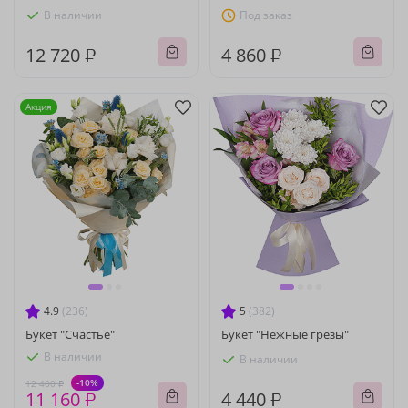
В наличии
Под заказ
12 720 ₽
4 860 ₽
Акция
4.9
(236)
5
(382)
Букет "Счастье"
Букет "Нежные грезы"
В наличии
В наличии
-10%
12 400 ₽
11 160 ₽
4 440 ₽