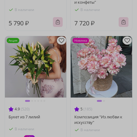
и конфеты"
В наличии
В наличии
5 790 ₽
7 720 ₽
Акция
Новинка
4.9
(520)
5
(185)
Букет из 7 лилий
Композиция "Из любви к
искусству"
В наличии
В наличии