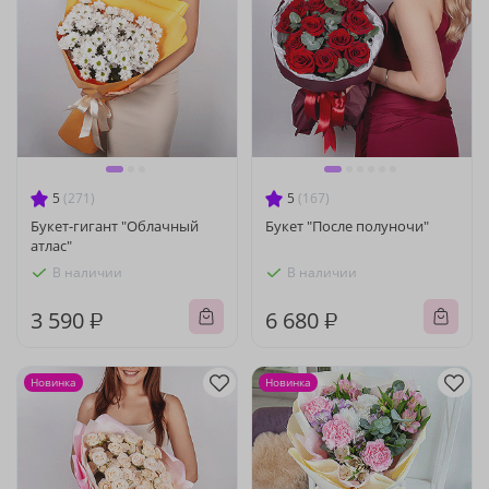
5
(271)
5
(167)
Букет-гигант "Облачный
Букет "После полуночи"
атлас"
В наличии
В наличии
3 590 ₽
6 680 ₽
Новинка
Новинка