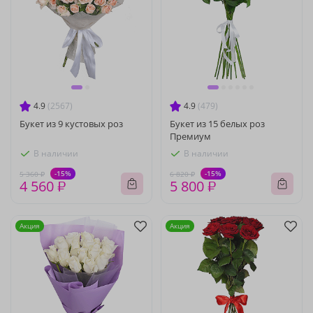
4.9
(2567)
4.9
(479)
Букет из 9 кустовых роз
Букет из 15 белых роз
Премиум
В наличии
В наличии
-15%
-15%
5 360 ₽
6 820 ₽
4 560 ₽
5 800 ₽
Акция
Акция