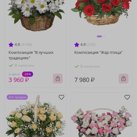
4.9
(4184)
4.9
(233)
Композиция "В лучших
Композиция "Жар птица"
традициях"
В наличии
В наличии
-25%
5 280 ₽
3 960 ₽
7 980 ₽
Хит продаж