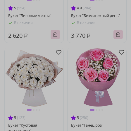
5
(154)
4.9
(204)
Букет "Лиловые мечты"
Букет "Безмятежный день"
В наличии
В наличии
2 620 ₽
3 770 ₽
5
(123)
5
(250)
Букет "Кустовая
Букет "Танец роз"
хризантема"