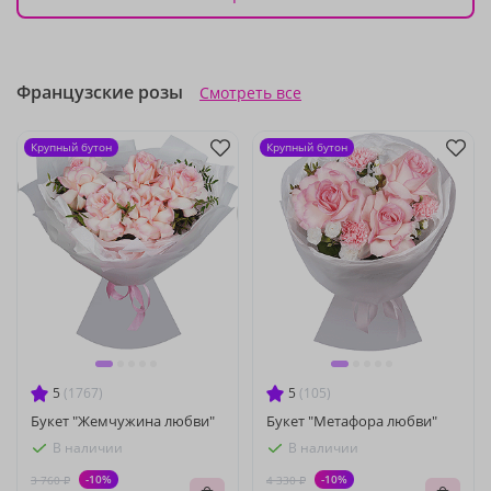
Французские розы
Смотреть все
Крупный бутон
Крупный бутон
5
(1767)
5
(105)
Букет "Жемчужина любви"
Букет "Метафора любви"
В наличии
В наличии
-10%
-10%
3 760 ₽
4 330 ₽