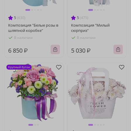
5
(630)
5
(475)
Композиция "Белые розы в
Композиция "Милый
шляпной коробке"
сюрприз"
В наличии
В наличии
6 850 ₽
5 030 ₽
Крупный бутон