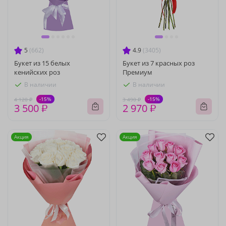
5
(662)
4.9
(3405)
Букет из 15 белых
Букет из 7 красных роз
кенийских роз
Премиум
В наличии
В наличии
-15%
-15%
4 120 ₽
3 490 ₽
3 500 ₽
2 970 ₽
Акция
Акция