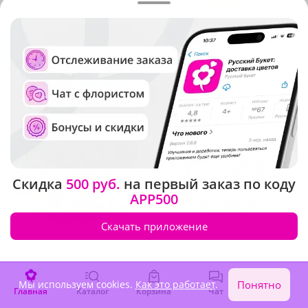
4.9
(4328)
5
(66)
Букет "Весеннее солнце"
Букет "Солнечный жемчуг"
В наличии
В наличии
-25%
4 190 ₽
3 140 ₽
2 630 ₽
Скидка
500 руб.
на первый заказ по коду
APP500
Скачать приложение
Мы используем cookies.
Как это работает
.
Понятно
Главная
Каталог
Корзина
Чат
Войти
4.9
(56)
5
(97)