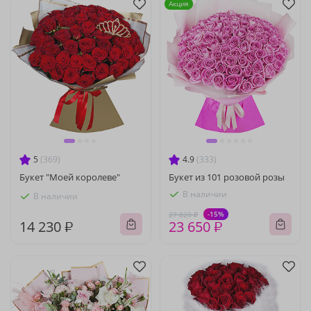
Акция
5
(369)
4.9
(333)
Букет "Моей королеве"
Букет из 101 розовой розы
В наличии
В наличии
-15%
27 820 ₽
14 230 ₽
23 650 ₽