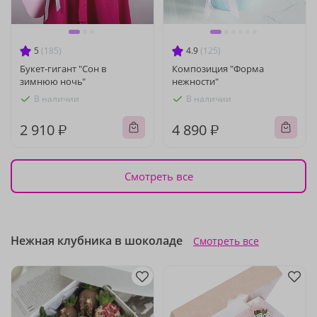
5
(185)
4.9
(125)
Букет-гигант "Сон в
Композиция "Форма
зимнюю ночь"
нежности"
В наличии
В наличии
2 910 ₽
4 890 ₽
Смотреть все
Нежная клубника в шоколаде
Смотреть все