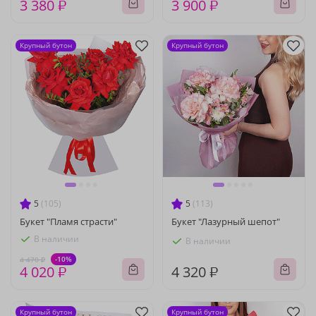
3 380 ₽
3 900 ₽
Крупный бутон
Крупный бутон
5
(105)
5
(113)
Букет "Пламя страсти"
Букет "Лазурный шепот"
В наличии
В наличии
-10%
4 470 ₽
4 020 ₽
4 320 ₽
Крупный бутон
Крупный бутон