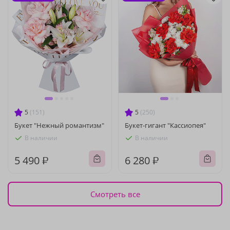
5
(151)
5
(250)
Букет "Нежный романтизм"
Букет-гигант "Кассиопея"
В наличии
В наличии
5 490 ₽
6 280 ₽
Смотреть все