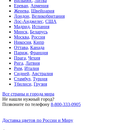
Вильнюс,
Литва
Ереван,
Армения
Женева,
Швейцария
Лондон,
Великобритания
Лос-Анджелес,
США
Мадрид,
Испания
Минск,
Беларусь
Москва,
Россия
Никосия,
Кипр
Оттава,
Канада
Париж,
Франция
Прага,
Чехия
Рига,
Латвия
Рим,
Италия
Сидней,
Австралия
Стамбул,
Турция
Тбилиси,
Грузия
Все страны и города мира
Не нашли нужный город?
Позвоните по телефону
8-800-333-0905
Доставка цветов по России и Миру