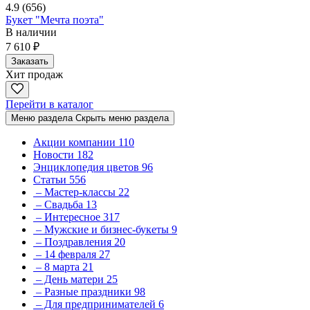
4.9
(656)
Букет "Мечта поэта"
В наличии
7 610 ₽
Заказать
Хит продаж
Перейти в каталог
Меню раздела
Скрыть меню раздела
Акции компании
110
Новости
182
Энциклопедия цветов
96
Статьи
556
– Мастер-классы
22
– Свадьба
13
– Интересное
317
– Мужские и бизнес-букеты
9
– Поздравления
20
– 14 февраля
27
– 8 марта
21
– День матери
25
– Разные праздники
98
– Для предпринимателей
6