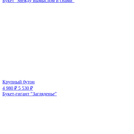
Букет "Между вымыслом и снами"
Крупный бутон
4 980 ₽
5 530 ₽
Букет-гигант "Загляденье"