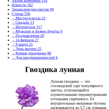
Акции компании
110
Новости
182
Энциклопедия цветов
96
Статьи
556
– Мастер-классы
22
– Свадьба
13
– Интересное
317
– Мужские и бизнес-букеты
9
– Поздравления
20
– 14 февраля
27
– 8 марта
21
– День матери
25
– Разные праздники
98
– Для предпринимателей
6
Гвоздика лунная
Лунная гвоздика — это
голландский сорт популярного
цветка, отличающийся
изумительными перламутровыми
оттенками сиреневого. Её
внушительные махровые бутоны
раскрываются до 5-7 см, поражая