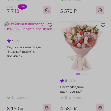
В наличии
-14%
9 030 ₽
7 740 ₽
5 570 ₽
5
(151)
Клубника в шоколаде
"Нежный шарм" с
посыпкой
5
(247)
Букет "Ягодное
вдохновение"
В наличии
В наличии
8 150 ₽
4 580 ₽