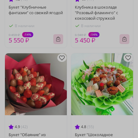
Букет "Клубничные
Клубника в шоколаде
фантазии" со свежей ягодой
"Розовый фламинго" с
кокосовой стружкой
В наличии
В наличии
-14%
-14%
6 450 ₽
6 340 ₽
5 550 ₽
5 450 ₽
4.9
(42)
4.8
(55)
Букет "Обаяние" из
Букет "Шоколадное