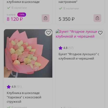
клубники в шоколаде
настроение"
В наличии
В наличии
-14%
9 470 ₽
8 120 ₽
5 350 ₽
4.8
(57)
Букет "Ягодное лукошко" с
клубникой и черешней
4.9
(51)
Клубника в шоколаде
"Харизма" с кокосовой
стружкой
В наличии