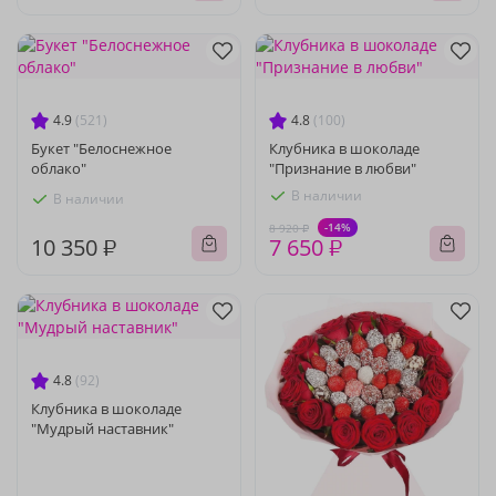
4.9
(521)
4.8
(100)
Букет "Белоснежное
Клубника в шоколаде
облако"
"Признание в любви"
В наличии
В наличии
-14%
8 920 ₽
10 350 ₽
7 650 ₽
4.8
(92)
Клубника в шоколаде
"Мудрый наставник"