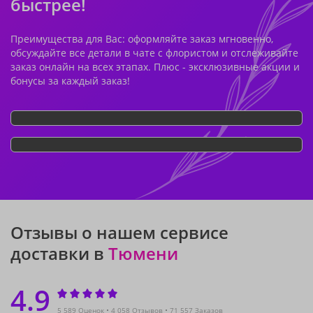
быстрее!
Преимущества для Вас: оформляйте заказ мгновенно,
обсуждайте все детали в чате с флористом и отслеживайте
заказ онлайн на всех этапах. Плюс - эксклюзивные акции и
бонусы за каждый заказ!
Отзывы о нашем сервисе
доставки в
Тюмени
4.9
5 589 Оценок
4 058 Отзывов
71 557 Заказов