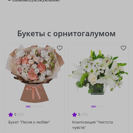
Букеты с орнитогалумом
5
(39)
5
(79)
Букет "Песня о любви"
Композиция "Чистота
чувств"