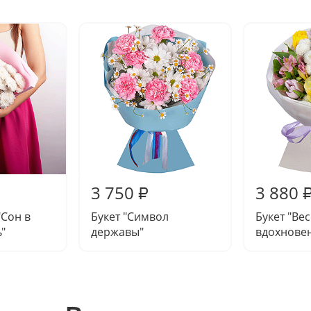
3 750
3 880
₽
"Сон в
Букет "Символ
Букет "Ве
"
державы"
вдохнове