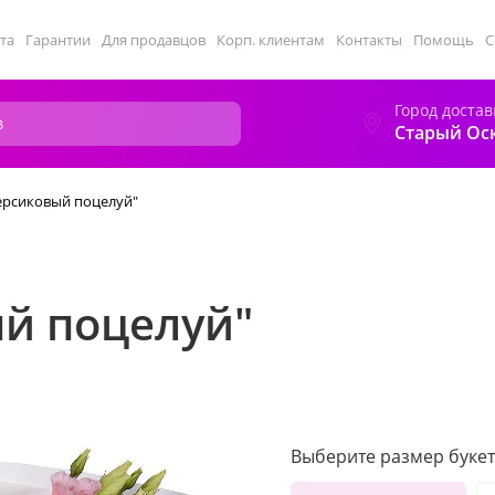
та
Гарантии
Для продавцов
Корп. клиентам
Контакты
Помощь
С
Город достав
Старый Ос
ерсиковый поцелуй"
ый поцелуй"
Выберите размер букет