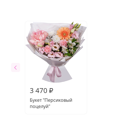
3 470
₽
Букет "Персиковый
поцелуй"