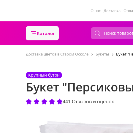
О нас
Доставка
Опла
Каталог
Доставка цветов в Старом Осколе
Букеты
Букет "П
Крупный бутон
Букет "Персиков
441 Отзывов и оценок