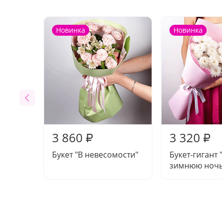
Новинка
Новинка
3 860
3 320
₽
₽
Букет "В невесомости"
Букет-гигант 
зимнюю ночь