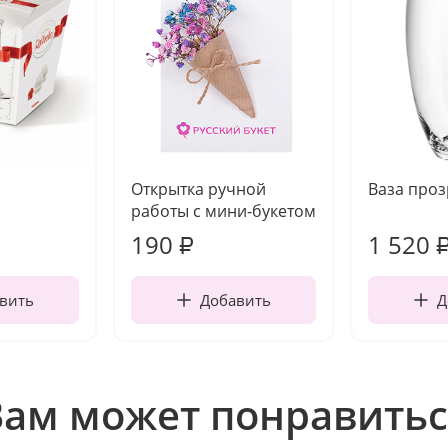
Открытка ручной
Ваза про
работы с мини-букетом
190
1 520
₽
вить
Добавить
Д
Вам может понравитьс