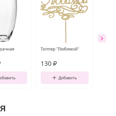
зрачная
Топпер "Любимой"
Открыт
работы
130
350
₽
₽
обавить
Добавить
я