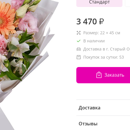
Стандарт
3 470
₽
Размер:
22
×
45
см
В наличии
Доставка в г. Старый О
Покупок за сутки:
53
Заказать
Доставка
Отзывы