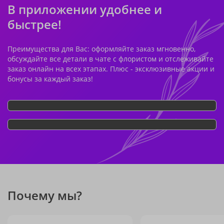
В приложении удобнее и
быстрее!
Преимущества для Вас: оформляйте заказ мгновенно,
обсуждайте все детали в чате с флористом и отслеживайте
заказ онлайн на всех этапах. Плюс - эксклюзивные акции и
бонусы за каждый заказ!
Почему мы?