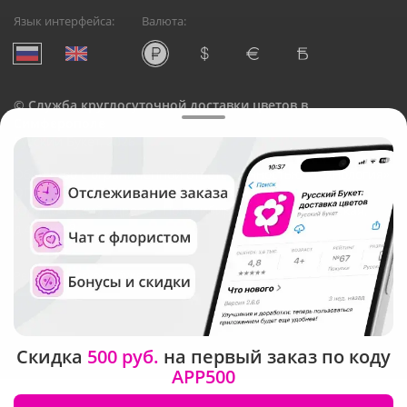
Язык интерфейса:
Валюта:
©
Служба круглосуточной доставки цветов в
Симферополе
Русский Букет, 2026
Общество с ограниченной ответственностью «Технология»
ОГРН: 1195476081745, ИНН: 5410081997
Юридический адрес: г. Новосибирск, ул. Ипподромская,
д.42, оф. 3
Рейтинг Русского букета
Скидка
500 руб.
на первый заказ по коду
APP500