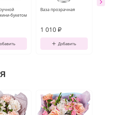
 ручной
Ваза прозрачная
Открыт
мини-букетом
работы
1 010
250
₽
обавить
Добавить
я