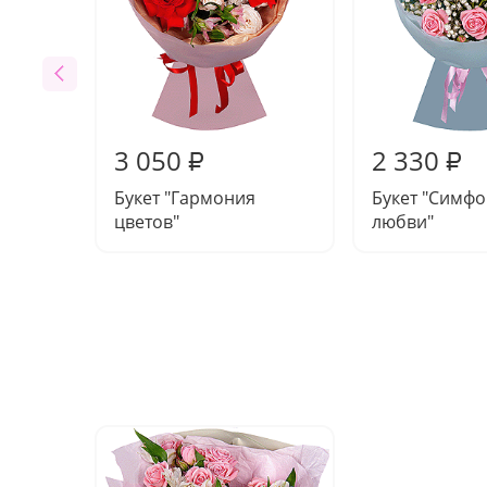
3 050
2 330
₽
₽
Букет "Гармония
Букет "Симф
цветов"
любви"