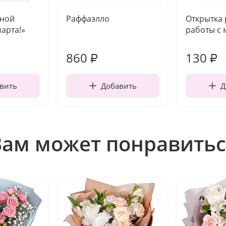
чной
Раффаэлло
Открытка
марта!»
работы с 
860
130
₽
₽
вить
Добавить
Д
Вам может понравитьс