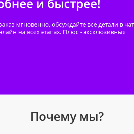
бнее и быстрее!
аказ мгновенно, обсуждайте все детали в ча
нлайн на всех этапах. Плюс - эксклюзивные
Почему мы?