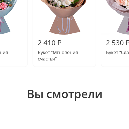
2 410
2 530
₽
ония
Букет "Мгновения
Букет "Сл
счастья"
Вы смотрели