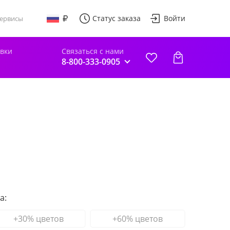
Статус заказа
Войти
ервисы
авки
Связаться с нами
8-800-333-0905
а:
+30% цветов
+60% цветов