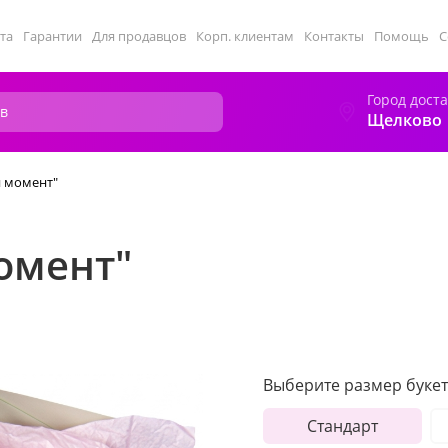
та
Гарантии
Для продавцов
Корп. клиентам
Контакты
Помощь
С
Город дост
Щелково
 момент"
омент"
Выберите размер букет
Стандарт