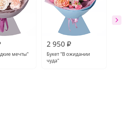
2 950
2 73
₽
₽
адкие мечты"
Букет "В ожидании
Букет 
чуда"
сердца