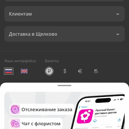
Клиентам
Доставка в Щелково
Язык интерфейса:
Валюта:
©
Служба круглосуточной доставки цветов в Щелково
Русский Букет, 2026
Общество с ограниченной ответственностью «Технология»
ОГРН: 1195476081745, ИНН: 5410081997
Юридический адрес: г. Новосибирск, ул. Ипподромская,
д.42, оф. 3