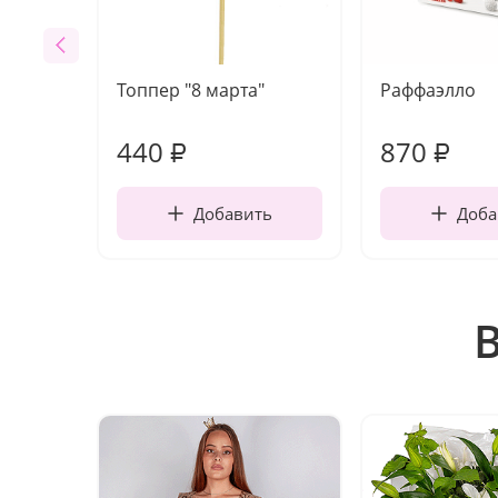
Топпер "8 марта"
Раффаэлло
440
870
₽
₽
Добавить
Доба