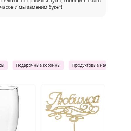
ателю не понравился букет, сообщите нам в
 часов и мы заменим букет!
сы
Подарочные корзины
Продуктовые наборы
Д