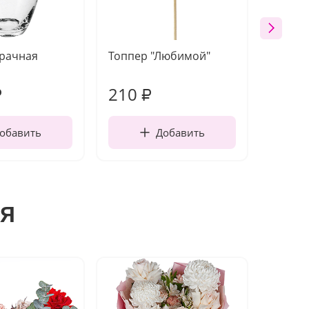
зрачная
Топпер "Любимой"
Открыт
работы
210
370
₽
₽
обавить
Добавить
я
Акция