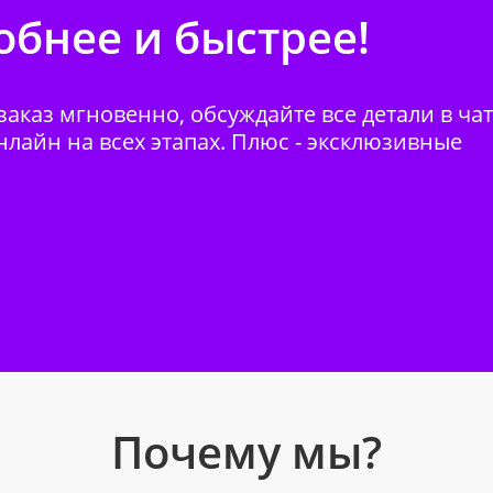
бнее и быстрее!
аказ мгновенно, обсуждайте все детали в ча
нлайн на всех этапах. Плюс - эксклюзивные
Почему мы?