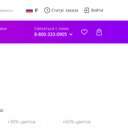
Статус заказа
Войти
ервисы
авки
Связаться с нами
8-800-333-0905
а:
+30% цветов
+60% цветов