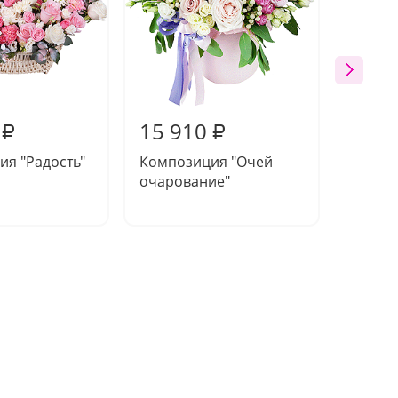
15 910
15 0
₽
₽
я "Радость"
Композиция "Очей
Композ
очарование"
сказка