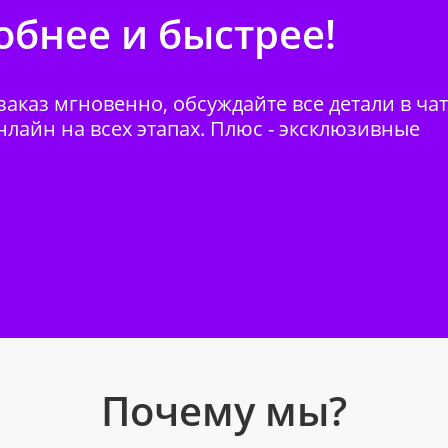
бнее и быстрее!
аказ мгновенно, обсуждайте все детали в ча
нлайн на всех этапах. Плюс - эксклюзивные
Почему мы?