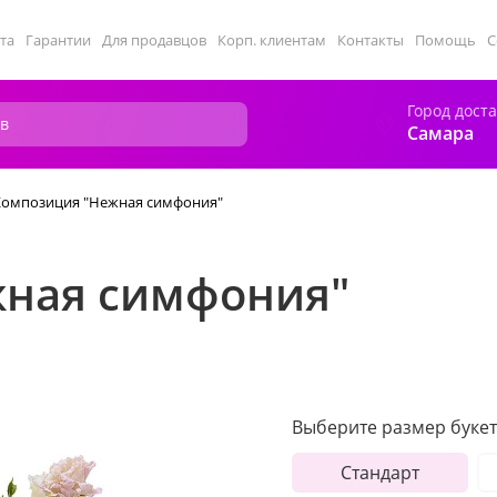
та
Гарантии
Для продавцов
Корп. клиентам
Контакты
Помощь
С
Город дост
Самара
Композиция "Нежная симфония"
жная симфония"
Выберите размер букет
Стандарт