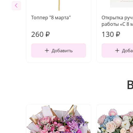
Топпер "8 марта"
Открытка ру
работы «С 8 
260
130
₽
₽
Добавить
Доба