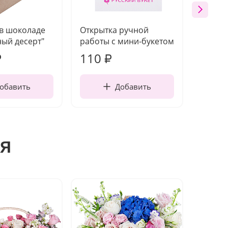
 в шоколаде
Открытка ручной
Ваза п
ый десерт"
работы с мини-букетом
110
1 52
₽
₽
обавить
Добавить
я
Акция