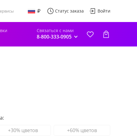
Статус заказа
Войти
ервисы
авки
Связаться с нами
8-800-333-0905
а:
+30% цветов
+60% цветов