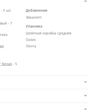
Роза Эквадор белая 50 см - 5 шт.
Добавления
Эвкалипт
вый - 7
Упаковка
Шляпная коробка средняя
тика
Оазис
ая
Лента
.
' белая
- 5