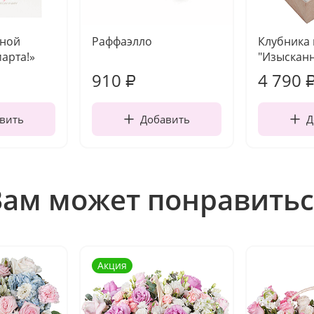
чной
Раффаэлло
Клубника
марта!»
"Изысканн
910
4 790
₽
вить
Добавить
Д
Вам может понравитьс
Акция