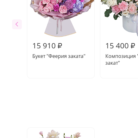
15 910
15 400
₽
₽
Букет "Феерия заката"
Композиция 
закат"