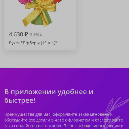
4 630
₽
5 450
₽
Букет "Герберы (15 шт.)"
В приложении удобнее и
быстрее!
Преимущества для Вас: оформляйте заказ мгновенно,
обсуждайте все детали в чате с флористом и отслеживайте
заказ онлайн на всех этапах. Плюс - эксклюзивные акции и