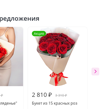
редложения
Акция
2 810 ₽
2 63
 ₽
3 310 ₽
гляденье"
Букет из 15 красных роз
Букет 