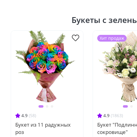
Букеты с зелен
Хит продаж
4.9
(58)
4.9
(1863)
Букет из 11 радужных
Букет "Подлин
роз
сокровище"