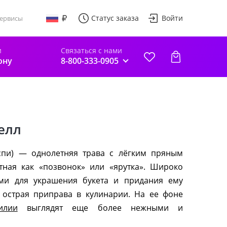
Статус заказа
Войти
ервисы
и
Связаться с нами
ону
8-800-333-0905
елл
спи) — однолетняя трава с лёгким пряным
тная как «позвонок» или «ярутка». Широко
ами для украшения букета и придания ему
 острая приправа в кулинарии. На ее фоне
илии
выглядят еще более нежными и