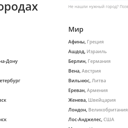
городах
Не нашли нужный город?
Позв
Мир
Афины,
Греция
Ашдод,
Израиль
на-Дону
Берлин,
Германия
Вена,
Австрия
етербург
Вильнюс,
Литва
Ереван,
Армения
вск
Женева,
Швейцария
Лондон,
Великобритания
нск
Лос-Анджелес,
США