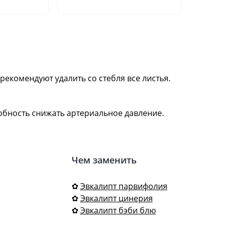
кенийс
рекомендуют удалить со стебля все листья.
обность снижать артериальное давление.
Чем заменить
✿
Эвкалипт парвифолия
✿
Эвкалипт цинерия
✿
Эвкалипт бэби блю