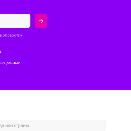
а обработку
а
ных данных
да или страны