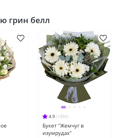
ью грин белл
4.9
(1886)
ное
Букет "Жемчуг в
изумрудах"