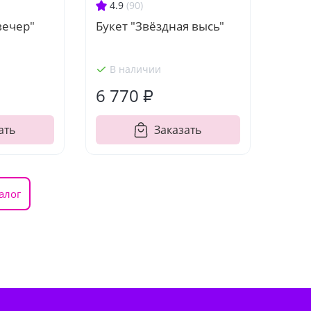
4.9
(90)
вечер"
Букет "Звёздная высь"
В наличии
6 770 ₽
ать
Заказать
алог