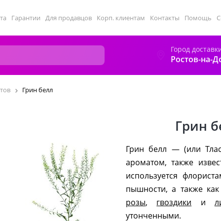
та
Гарантии
Для продавцов
Корп. клиентам
Контакты
Помощь
С
Город доставк
Ростов-на-Д
тов
Грин белл
Грин б
Грин белл — (или Тла
ароматом, также извес
используется флорист
пышности, а также как
розы
,
гвоздики
и
л
утонченными.